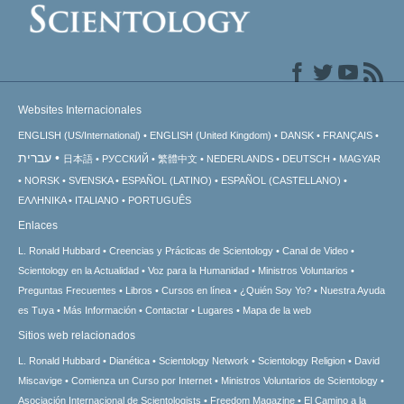
Websites Internacionales
ENGLISH (US/International)
ENGLISH (United Kingdom)
DANSK
FRANÇAIS
עברית
日本語
РУССКИЙ
繁體中文
NEDERLANDS
DEUTSCH
MAGYAR
NORSK
SVENSKA
ESPAÑOL (LATINO)
ESPAÑOL (CASTELLANO)
ΕΛΛΗΝΙΚA
ITALIANO
PORTUGUÊS
Enlaces
L. Ronald Hubbard
Creencias y Prácticas de Scientology
Canal de Video
Scientology en la Actualidad
Voz para la Humanidad
Ministros Voluntarios
Preguntas Frecuentes
Libros
Cursos en línea
¿Quién Soy Yo?
Nuestra Ayuda
es Tuya
Más Información
Contactar
Lugares
Mapa de la web
Sitios web relacionados
L. Ronald Hubbard
Dianética
Scientology Network
Scientology Religion
David
Miscavige
Comienza un Curso por Internet
Ministros Voluntarios de Scientology
Asociación Internacional de Scientologists
Freedom Magazine
El Camino a la