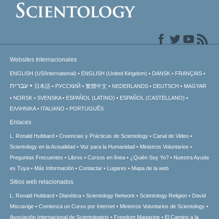
Websites Internacionales
ENGLISH (US/International)
ENGLISH (United Kingdom)
DANSK
FRANÇAIS
עברית
日本語
РУССКИЙ
繁體中文
NEDERLANDS
DEUTSCH
MAGYAR
NORSK
SVENSKA
ESPAÑOL (LATINO)
ESPAÑOL (CASTELLANO)
ΕΛΛΗΝΙΚA
ITALIANO
PORTUGUÊS
Enlaces
L. Ronald Hubbard
Creencias y Prácticas de Scientology
Canal de Video
Scientology en la Actualidad
Voz para la Humanidad
Ministros Voluntarios
Preguntas Frecuentes
Libros
Cursos en línea
¿Quién Soy Yo?
Nuestra Ayuda
es Tuya
Más Información
Contactar
Lugares
Mapa de la web
Sitios web relacionados
L. Ronald Hubbard
Dianética
Scientology Network
Scientology Religion
David
Miscavige
Comienza un Curso por Internet
Ministros Voluntarios de Scientology
Asociación Internacional de Scientologists
Freedom Magazine
El Camino a la