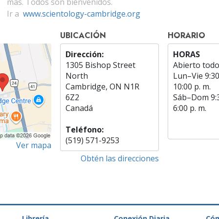
más. Todos son bienvenidos.
Ir a
www.scientology-cambridge.org
UBICACIÓN
HORARIO
Dirección:
HORAS
1305 Bishop Street
Abierto todo
North
Lun
–
Vie
9:30
Cambridge, ON N1R
10:00 p. m.
6Z2
Sáb
–
Dom
9:
Canadá
6:00 p. m.
Teléfono:
(519) 571-9253
Ver mapa
Obtén las direcciones
Librería
Conexión Diaria
Có