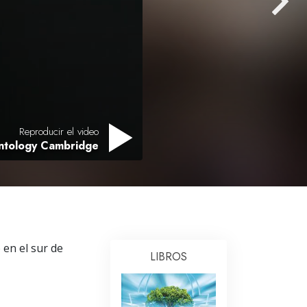
Respuestas a las Drogas
Los Niños
Herramientas para el Entorno Laboral
La Ética y las
Condiciones
Reproducir el video
La Causa de la Supresión
entology Cambridge
Investigaciones
Los Fundamentos de la Organización
Los Fundamentos de las Relaciones
Públicas
 en el sur de
Objetivos y Metas
LIBROS
La Tecnología de Estudio