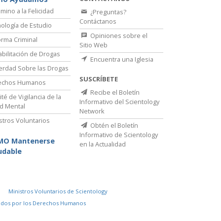
amino a la Felicidad
¿Preguntas?
Contáctanos
ología de Estudio
Opiniones sobre el
rma Criminal
Sitio Web
bilitación de Drogas
Encuentra una Iglesia
erdad Sobre las Drogas
SUSCRÍBETE
echos Humanos
Recibe el Boletín
té de Vigilancia de la
Informativo del Scientology
d Mental
Network
stros Voluntarios
Obtén el Boletín
Informativo de Scientology
MO Mantenerse
en la Actualidad
udable
Ministros Voluntarios de Scientology
idos por los Derechos Humanos