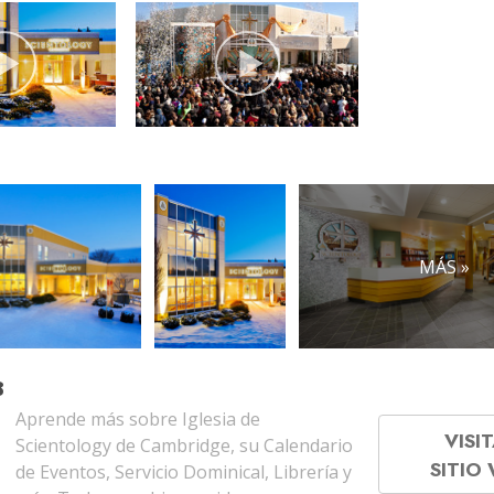
MÁS »
B
Aprende más sobre Iglesia de
VISIT
Scientology de Cambridge, su Calendario
SITIO
de Eventos, Servicio Dominical, Librería y