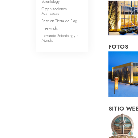
Scientology
Organizaciones
Avanzadas
Base en Tierra de Flag
Freewinds
Llevando Scientology al
Mundo
FOTOS
SITIO WE