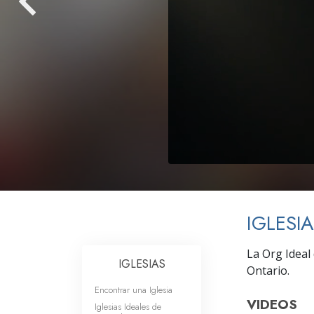
Amor y Odio: ¿Qué es
IGLESI
La Org Ideal
IGLESIAS
Ontario.
Encontrar una Iglesia
VIDEOS
Iglesias Ideales de