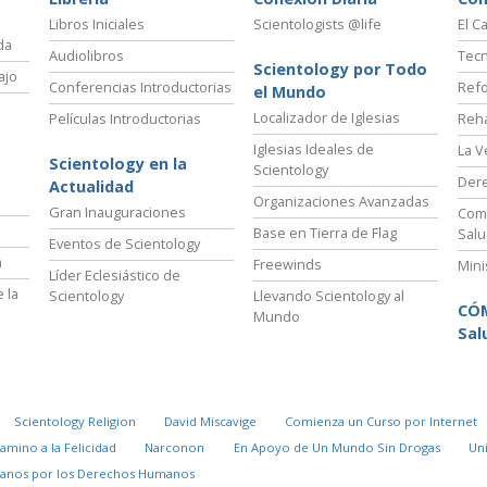
Libros Iniciales
Scientologists @life
El C
da
Audiolibros
Tecn
Scientology por Todo
ajo
Conferencias Introductorias
Refo
el Mundo
Localizador de Iglesias
Películas Introductorias
Reha
Iglesias Ideales de
La V
Scientology en la
Scientology
Der
Actualidad
Organizaciones Avanzadas
Gran Inauguraciones
Comi
Base en Tierra de Flag
Salu
Eventos de Scientology
a
Freewinds
Mini
Líder Eclesiástico de
 la
Scientology
Llevando Scientology al
CÓ
Mundo
Sal
Scientology Religion
David Miscavige
Comienza un Curso por Internet
Camino a la Felicidad
Narconon
En Apoyo de Un Mundo Sin Drogas
Un
danos por los Derechos Humanos