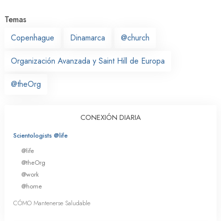
Temas
Copenhague
Dinamarca
@church
Organización Avanzada y Saint Hill de Europa
@theOrg
CONEXIÓN DIARIA
Scientologists @life
@life
@theOrg
@work
@home
CÓMO Mantenerse Saludable