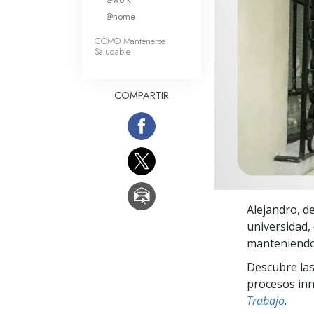
Amor y Odio: ¿Qué es
@home
CÓMO Mantenerse
Saludable
COMPARTIR
Alejandro, d
universidad,
manteniendo
Descubre las
procesos inno
Trabajo
.