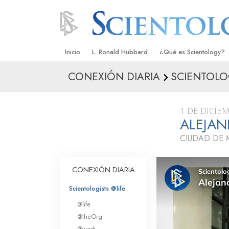
Inicio
L. Ronald Hubbard
¿Qué es Scientology?
CONEXIÓN DIARIA
SCIENTOLO
Creencias y Prácticas
Credos y Códigos de S
1 DE DICIE
Qué dicen los Scientolo
ALEJAN
Scientology
CIUDAD DE 
Conoce a un Scientolog
Dentro de una Iglesia
CONEXIÓN DIARIA
Los Principios Básicos 
Scientologists @life
@life
Una Introducción a Dian
@theOrg
@work