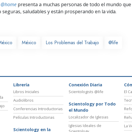
ts @home
presenta a muchas personas de todo el mundo que 
seguras, saludables y están prosperando en la vida.
México
México
Los Problemas del Trabajo
@life
Librería
Conexión Diaria
Có
Libros Iniciales
Scientologists @life
El C
da
Audiolibros
Tecn
Scientology por Todo
ajo
Conferencias Introductorias
Refo
el Mundo
Localizador de Iglesias
Películas Introductorias
Reha
Iglesias Ideales de
La V
Scientology en la
Scientology