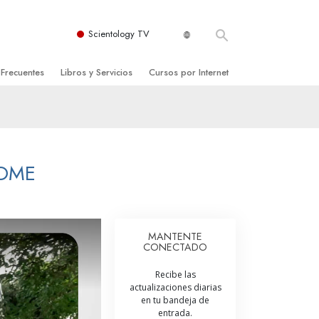
Scientology TV
 Frecuentes
Libros y Servicios
Cursos por Internet
es y principios básicos
niciales
Cómo Resolver los Conflictos
una Iglesia
bros
Las Dinámicas de la Existencia
zación de Scientology
ncias Introductorias
Los Componentes de la Comprensión
HOME
s Introductorias
Soluciones para un Entorno Peligroso
s Iniciales
Ayudas para Enfermedades y Lesiones
MANTENTE
CONECTADO
anos
La Integridad y la Honestidad
Recibe las
os
El Matrimonio
actualizaciones diarias
en tu bandeja de
La Escala Tonal Emocional
entrada.
tology