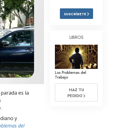
Respuestas a las Drogas
SUSCRÍBETE
Los Niños
Herramientas para el Entorno Laboral
LIBROS
La Ética y las
Condiciones
La Causa de la Supresión
Los Problemas del
Investigaciones
Trabajo
Los Fundamentos de la Organización
HAZ TU
 parada es la
PEDIDO
Los Fundamentos de las Relaciones
á
Públicas
o
.
Objetivos y Metas
idiano y
oblemas del
La Tecnología de Estudio