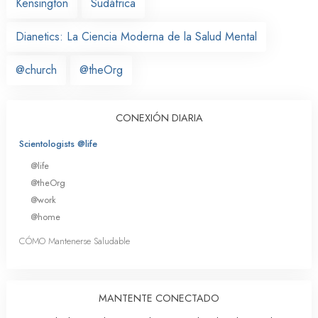
Kensington
Sudáfrica
Dianetics: La Ciencia Moderna de la Salud Mental
@church
@theOrg
CONEXIÓN DIARIA
Scientologists @life
@life
@theOrg
@work
@home
CÓMO Mantenerse Saludable
MANTENTE CONECTADO