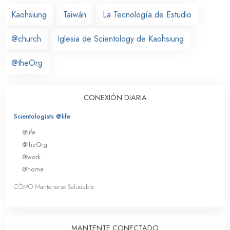
Kaohsiung
Taiwán
La Tecnología de Estudio
@church
Iglesia de Scientology de Kaohsiung
@theOrg
CONEXIÓN DIARIA
Scientologists @life
@life
@theOrg
@work
@home
CÓMO Mantenerse Saludable
MANTENTE CONECTADO