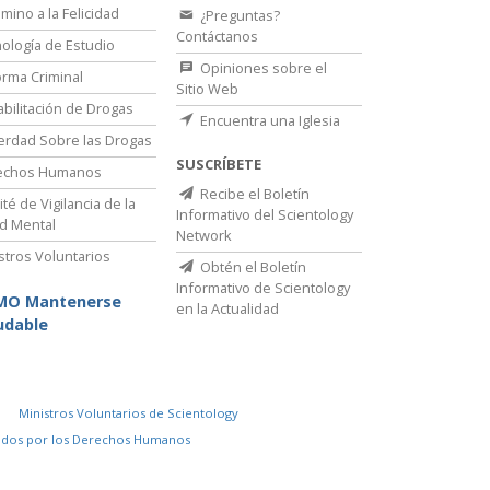
amino a la Felicidad
¿Preguntas?
Contáctanos
ología de Estudio
Opiniones sobre el
rma Criminal
Sitio Web
bilitación de Drogas
Encuentra una Iglesia
erdad Sobre las Drogas
SUSCRÍBETE
echos Humanos
Recibe el Boletín
té de Vigilancia de la
Informativo del Scientology
d Mental
Network
stros Voluntarios
Obtén el Boletín
Informativo de Scientology
MO Mantenerse
en la Actualidad
udable
Ministros Voluntarios de Scientology
idos por los Derechos Humanos