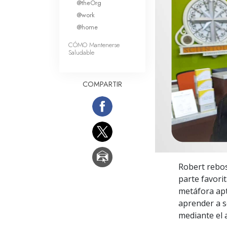
@theOrg
Amor y Odio: ¿Qué es
@work
@home
CÓMO Mantenerse
Saludable
COMPARTIR
Robert rebos
parte favorit
metáfora apt
aprender a 
mediante el 