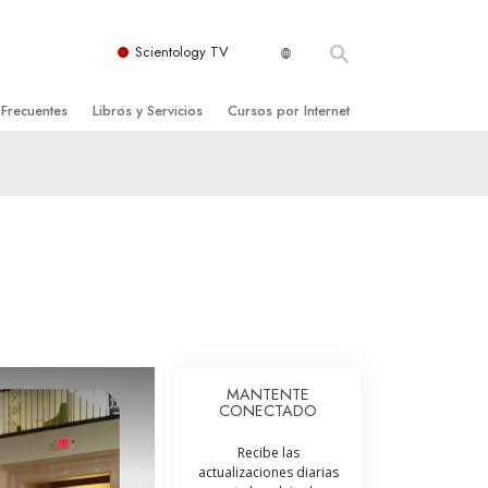
Scientology TV
 Frecuentes
Libros y Servicios
Cursos por Internet
es y principios básicos
niciales
Cómo Resolver los Conflictos
una Iglesia
bros
Las Dinámicas de la Existencia
zación de Scientology
ncias Introductorias
Los Componentes de la Comprensión
s Introductorias
Soluciones para un Entorno Peligroso
s Iniciales
Ayudas para Enfermedades y Lesiones
anos
La Integridad y la Honestidad
MANTENTE
CONECTADO
os
El Matrimonio
Recibe las
La Escala Tonal Emocional
actualizaciones diarias
tology