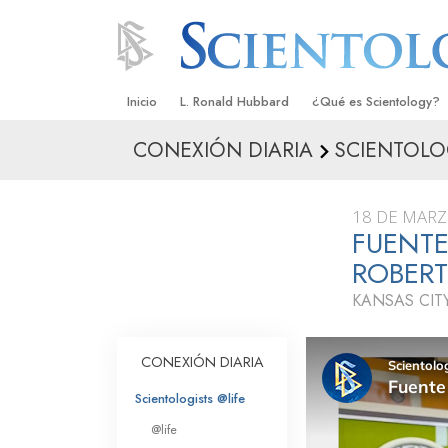
Inicio
L. Ronald Hubbard
¿Qué es Scientology?
CONEXIÓN DIARIA
SCIENTOLO
Creencias y Prácticas
Credos y Códigos de S
18 DE MARZ
Qué dicen los Scientolo
FUENT
Scientology
ROBERT
Conoce a un Scientolog
KANSAS CITY
Dentro de una Iglesia
CONEXIÓN DIARIA
Los Principios Básicos 
Scientologists @life
Una Introducción a Dian
@life