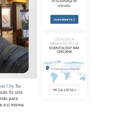
en tu bandeja de
entrada.
Respuestas a las Drogas
Los Niños
SUSCRÍBETE
Herramientas para el Entorno Laboral
La Ética y las
LOCALIZA LA
Condiciones
ORGANIZACIÓN DE
SCIENTOLOGY MÁS
La Causa de la Supresión
CERCANA
Investigaciones
Los Fundamentos de la Organización
Los Fundamentos de las Relaciones
sas City
. Su
Públicas
VE LA LISTA
íbulo. Es una
Objetivos y Metas
ando para
e a sí misma
La Tecnología de Estudio