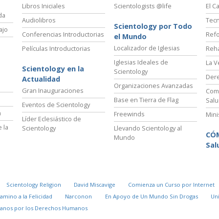
Libros Iniciales
Scientologists @life
El C
da
Audiolibros
Tecn
Scientology por Todo
ajo
Conferencias Introductorias
Refo
el Mundo
Localizador de Iglesias
Películas Introductorias
Reha
Iglesias Ideales de
La V
Scientology en la
Scientology
Der
Actualidad
Organizaciones Avanzadas
Gran Inauguraciones
Comi
Base en Tierra de Flag
Salu
Eventos de Scientology
a
Freewinds
Mini
Líder Eclesiástico de
 la
Scientology
Llevando Scientology al
CÓ
Mundo
Sal
Scientology Religion
David Miscavige
Comienza un Curso por Internet
Camino a la Felicidad
Narconon
En Apoyo de Un Mundo Sin Drogas
Un
danos por los Derechos Humanos