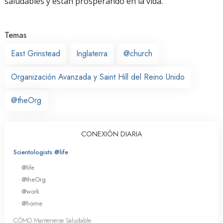
saludables y están prosperando en la vida.
Temas
East Grinstead
Inglaterra
@church
Organización Avanzada y Saint Hill del Reino Unido
@theOrg
CONEXIÓN DIARIA
Scientologists @life
@life
@theOrg
@work
@home
CÓMO Mantenerse Saludable