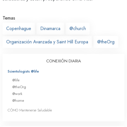
Temas
Copenhague
Dinamarca
@church
Organización Avanzada y Saint Hill Europa
@theOrg
CONEXIÓN DIARIA
Scientologists @life
@life
@theOrg
@work
@home
CÓMO Mantenerse Saludable