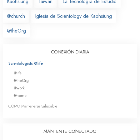
Kaohsiung
Taiwán
La Tecnología de Estudio
@church
Iglesia de Scientology de Kaohsiung
@theOrg
CONEXIÓN DIARIA
Scientologists @life
@life
@theOrg
@work
@home
CÓMO Mantenerse Saludable
MANTENTE CONECTADO