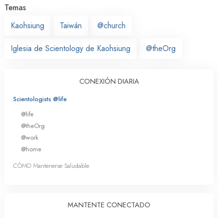
Temas
Kaohsiung
Taiwán
@church
Iglesia de Scientology de Kaohsiung
@theOrg
CONEXIÓN DIARIA
Scientologists @life
@life
@theOrg
@work
@home
CÓMO Mantenerse Saludable
MANTENTE CONECTADO