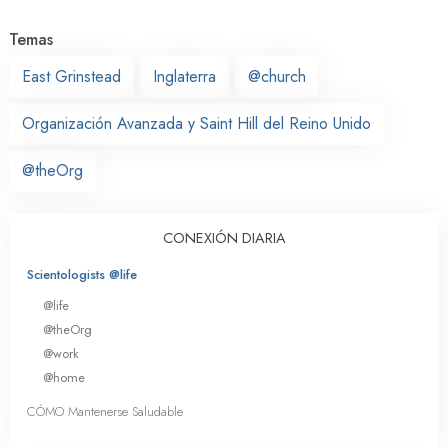
Temas
East Grinstead
Inglaterra
@church
Organización Avanzada y Saint Hill del Reino Unido
@theOrg
CONEXIÓN DIARIA
Scientologists @life
@life
@theOrg
@work
@home
CÓMO Mantenerse Saludable