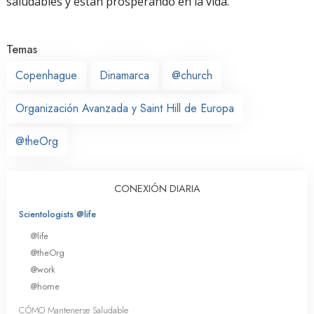
saludables y están prosperando en la vida.
Temas
Copenhague
Dinamarca
@church
Organización Avanzada y Saint Hill de Europa
@theOrg
CONEXIÓN DIARIA
Scientologists @life
@life
@theOrg
@work
@home
CÓMO Mantenerse Saludable