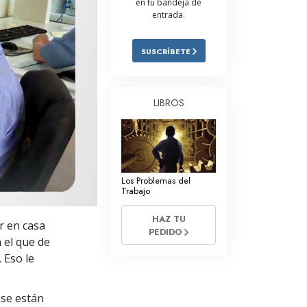
en tu bandeja de
entrada.
Respuestas a las Drogas
Los Niños
SUSCRÍBETE
Herramientas para el Entorno Laboral
La Ética y las
LIBROS
Condiciones
La Causa de la Supresión
Investigaciones
Los Problemas del
Los Fundamentos de la Organización
Trabajo
Los Fundamentos de las Relaciones
HAZ TU
r en casa
Públicas
PEDIDO
 el que de
Objetivos y Metas
. Eso le
La Tecnología de Estudio
se están