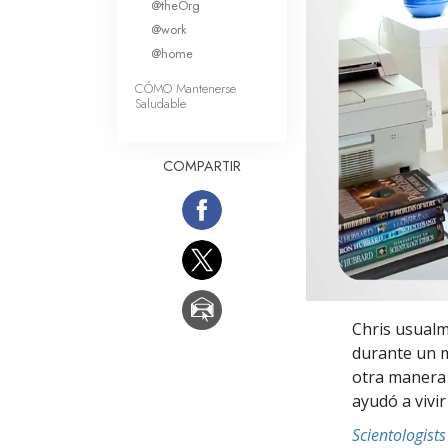
@theOrg
Amor y Odio: ¿Qué es
@work
@home
CÓMO Mantenerse
Saludable
COMPARTIR
Chris usualm
durante un m
otra manera 
ayudó a vivir
Scientologis