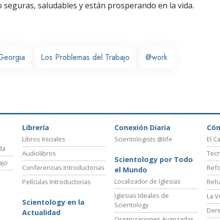
seguras, saludables y están prosperando en la vida.
Georgia
Los Problemas del Trabajo
@work
Librería
Conexión Diaria
Có
Libros Iniciales
Scientologists @life
El C
da
Audiolibros
Tecn
Scientology por Todo
ajo
Conferencias Introductorias
Refo
el Mundo
Localizador de Iglesias
Películas Introductorias
Reha
Iglesias Ideales de
La V
Scientology en la
Scientology
Der
Actualidad
Organizaciones Avanzadas