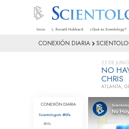
Inicio
L. Ronald Hubbard
¿Qué es Scientology?
CONEXIÓN DIARIA
SCIENTOLO
Creencias y Prácticas
Credos y Códigos de S
23 DE JUNI
Qué dicen los Scientolo
NO HAY
Scientology
CHRIS
Conoce a un Scientolog
ATLANTA, G
Dentro de una Iglesia
CONEXIÓN DIARIA
Los Principios Básicos 
Scientologists @life
Una Introducción a Dian
@life