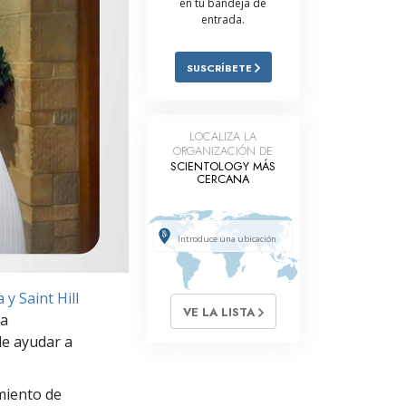
en tu bandeja de
entrada.
Respuestas a las Drogas
Los Niños
SUSCRÍBETE
Herramientas para el Entorno Laboral
La Ética y las
LOCALIZA LA
Condiciones
ORGANIZACIÓN DE
SCIENTOLOGY MÁS
La Causa de la Supresión
CERCANA
Investigaciones
Los Fundamentos de la Organización
Los Fundamentos de las Relaciones
y Saint Hill
Públicas
VE LA LISTA
la
Objetivos y Metas
de ayudar a
La Tecnología de Estudio
miento de