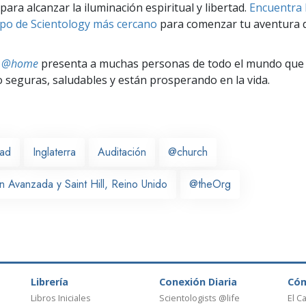
para alcanzar la iluminación espiritual y libertad.
Encuentra l
po de Scientology más cercano
para comenzar tu aventura d
ts @home
presenta a muchas personas de todo el mundo que 
seguras, saludables y están prosperando en la vida.
ead
Inglaterra
Auditación
@church
n Avanzada y Saint Hill, Reino Unido
@theOrg
Librería
Conexión Diaria
Có
Libros Iniciales
Scientologists @life
El C