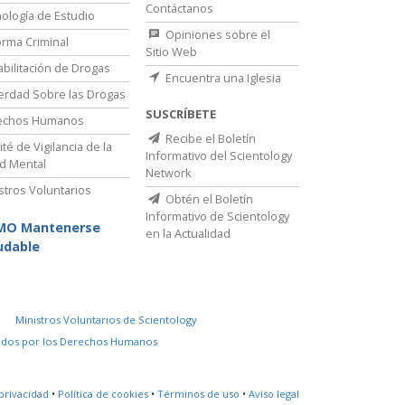
Contáctanos
ología de Estudio
Opiniones sobre el
rma Criminal
Sitio Web
bilitación de Drogas
Encuentra una Iglesia
erdad Sobre las Drogas
SUSCRÍBETE
echos Humanos
Recibe el Boletín
té de Vigilancia de la
Informativo del Scientology
d Mental
Network
stros Voluntarios
Obtén el Boletín
Informativo de Scientology
MO Mantenerse
en la Actualidad
udable
Ministros Voluntarios de Scientology
idos por los Derechos Humanos
privacidad
•
Política de cookies
•
Términos de uso
•
Aviso legal