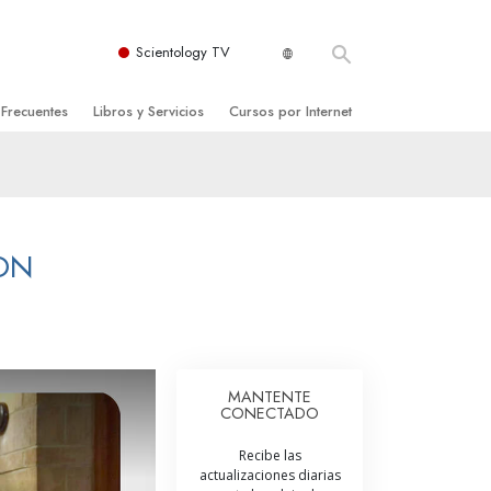
Scientology TV
 Frecuentes
Libros y Servicios
Cursos por Internet
es y principios básicos
niciales
Cómo Resolver los Conflictos
una Iglesia
bros
Las Dinámicas de la Existencia
zación de Scientology
ncias Introductorias
Los Componentes de la Comprensión
ON
s Introductorias
Soluciones para un Entorno Peligroso
s Iniciales
Ayudas para Enfermedades y Lesiones
anos
La Integridad y la Honestidad
MANTENTE
CONECTADO
os
El Matrimonio
Recibe las
La Escala Tonal Emocional
actualizaciones diarias
tology