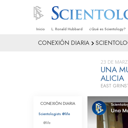
Inicio
L. Ronald Hubbard
¿Qué es Scientology?
CONEXIÓN DIARIA
SCIENTOLO
Creencias y Prácticas
Credos y Códigos de S
23 DE MARZ
Qué dicen los Scientolo
UNA M
Scientology
ALICIA
Conoce a un Scientolog
EAST GRINS
Dentro de una Iglesia
CONEXIÓN DIARIA
Los Principios Básicos 
Scientologists @life
Una Introducción a Dian
@life