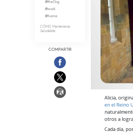
@theOrg
Amor y Odio: ¿Qué es
@work
@home
CÓMO Mantenerse
Saludable
COMPARTIR
Alicia, origi
en el Reino 
naturalmente
otros a logra
Cada día, po