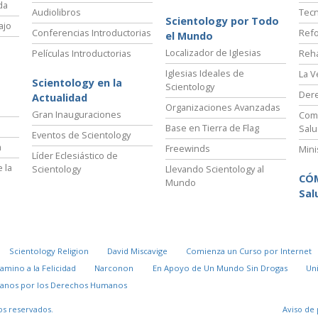
da
Audiolibros
Tecn
Scientology por Todo
ajo
Conferencias Introductorias
Refo
el Mundo
Localizador de Iglesias
Películas Introductorias
Reha
Iglesias Ideales de
La V
Scientology en la
Scientology
Der
Actualidad
Organizaciones Avanzadas
Gran Inauguraciones
Comi
Base en Tierra de Flag
Salu
Eventos de Scientology
a
Freewinds
Mini
Líder Eclesiástico de
 la
Scientology
Llevando Scientology al
CÓ
Mundo
Sal
Scientology Religion
David Miscavige
Comienza un Curso por Internet
Camino a la Felicidad
Narconon
En Apoyo de Un Mundo Sin Drogas
Un
danos por los Derechos Humanos
os reservados.
Aviso de 