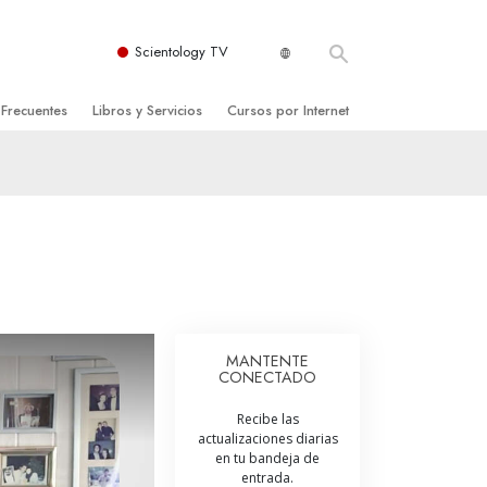
Scientology TV
 Frecuentes
Libros y Servicios
Cursos por Internet
es y principios básicos
niciales
Cómo Resolver los Conflictos
una Iglesia
bros
Las Dinámicas de la Existencia
zación de Scientology
ncias Introductorias
Los Componentes de la Comprensión
E
s Introductorias
Soluciones para un Entorno Peligroso
s Iniciales
Ayudas para Enfermedades y Lesiones
MANTENTE
CONECTADO
anos
La Integridad y la Honestidad
Recibe las
os
El Matrimonio
actualizaciones diarias
en tu bandeja de
La Escala Tonal Emocional
entrada.
tology