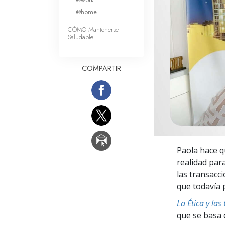
Amor y Odio: ¿Qué es
@home
CÓMO Mantenerse
Saludable
COMPARTIR
Paola hace qu
realidad para
las transacc
que todavía 
La Ética y las
que se basa 