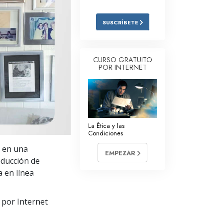
Respuestas a las Drogas
SUSCRÍBETE
Los Niños
Herramientas para el Entorno Laboral
CURSO GRATUITO
POR INTERNET
La Ética y las
Condiciones
La Causa de la Supresión
Investigaciones
La Ética y las
Condiciones
Los Fundamentos de la Organización
a en una
EMPEZAR
Los Fundamentos de las Relaciones
reducción de
Públicas
 en línea
Objetivos y Metas
 por Internet
La Tecnología de Estudio