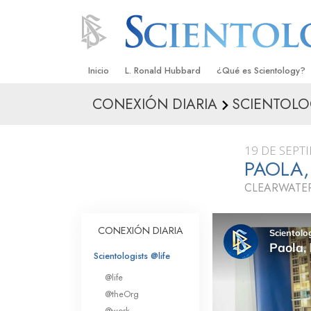
Inicio
L. Ronald Hubbard
¿Qué es Scientology?
CONEXIÓN DIARIA
SCIENTOLO
Creencias y Prácticas
Credos y Códigos de S
19 DE SEPT
Qué dicen los Scientolo
PAOLA
Scientology
CLEARWATER
Conoce a un Scientolog
Dentro de una Iglesia
CONEXIÓN DIARIA
Los Principios Básicos 
Scientologists @life
@life
Una Introducción a Dian
@theOrg
@work