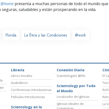
ts @home
presenta a muchas personas de todo el mundo que 
seguras, saludables y están prosperando en la vida.
Florida
La Ética y las Condiciones
@work
Librería
Conexión Diaria
Có
Libros Iniciales
Scientologists @life
El C
da
Audiolibros
Tecn
Scientology por Todo
ajo
Conferencias Introductorias
Refo
el Mundo
Localizador de Iglesias
Películas Introductorias
Reha
Iglesias Ideales de
La V
Scientology en la
Scientology