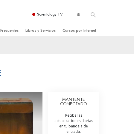
Scientology TV
 Frecuentes
Libros y Servicios
Cursos por Internet
es y principios básicos
niciales
Cómo Resolver los Conflictos
una Iglesia
bros
Las Dinámicas de la Existencia
zación de Scientology
ncias Introductorias
Los Componentes de la Comprensión
E
s Introductorias
Soluciones para un Entorno Peligroso
s Iniciales
Ayudas para Enfermedades y Lesiones
MANTENTE
CONECTADO
anos
La Integridad y la Honestidad
Recibe las
os
El Matrimonio
actualizaciones diarias
en tu bandeja de
La Escala Tonal Emocional
entrada.
tology