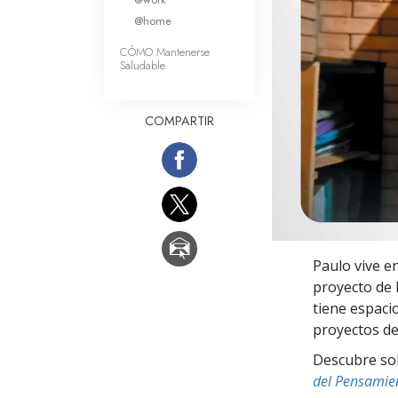
Amor y Odio: ¿Qué es
@home
CÓMO Mantenerse
Saludable
COMPARTIR
Paulo vive e
proyecto de 
tiene espaci
proyectos de 
Descubre sobr
del Pensamie