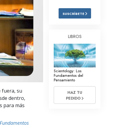
Respuestas a las Drogas
SUSCRÍBETE
Los Niños
Herramientas para el Entorno Laboral
LIBROS
La Ética y las
Condiciones
La Causa de la Supresión
Scientology: Los
Investigaciones
Fundamentos del
Pensamiento
Los Fundamentos de la Organización
 fuera, su
HAZ TU
Los Fundamentos de las Relaciones
sde dentro,
PEDIDO
Públicas
as para más
Objetivos y Metas
s Fundamentos
La Tecnología de Estudio