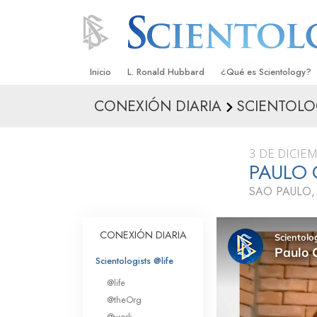
Inicio
L. Ronald Hubbard
¿Qué es Scientology?
CONEXIÓN DIARIA
SCIENTOLO
Creencias y Prácticas
Credos y Códigos de S
3 DE DICIE
Qué dicen los Scientolo
PAULO
Scientology
SAO PAULO,
Conoce a un Scientolog
Dentro de una Iglesia
CONEXIÓN DIARIA
Los Principios Básicos 
Scientologists @life
@life
Una Introducción a Dian
@theOrg
@work