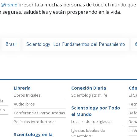
ts @home
presenta a muchas personas de todo el mundo que 
seguras, saludables y están prosperando en la vida.
Brasil
Scientology: Los Fundamentos del Pensamiento
Librería
Conexión Diaria
Có
Libros Iniciales
Scientologists @life
El C
da
Audiolibros
Tecn
Scientology por Todo
ajo
Conferencias Introductorias
Refo
el Mundo
Localizador de Iglesias
Películas Introductorias
Reha
Iglesias Ideales de
La V
Scientology en la
Scientology