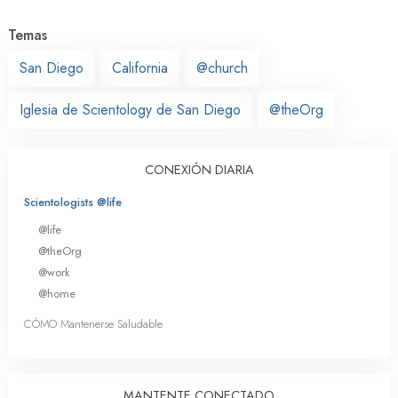
Temas
San Diego
California
@church
Iglesia de Scientology de San Diego
@theOrg
CONEXIÓN DIARIA
Scientologists @life
@life
@theOrg
@work
@home
CÓMO Mantenerse Saludable
MANTENTE CONECTADO