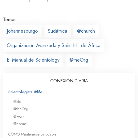
Temas
Johannesburgo
Sudáfrica
@church
Organización Avanzada y Saint Hill de África
El Manual de Scientology
@theOrg
CONEXIÓN DIARIA
Scientologists @life
@life
@theOrg
@work
@home
CÓMO Mantenerse Saludable