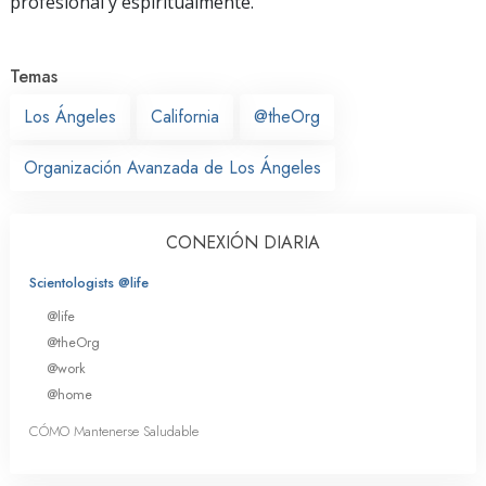
profesional y espiritualmente.
Temas
Los Ángeles
California
@theOrg
Organización Avanzada de Los Ángeles
CONEXIÓN DIARIA
Scientologists @life
@life
@theOrg
@work
@home
CÓMO Mantenerse Saludable