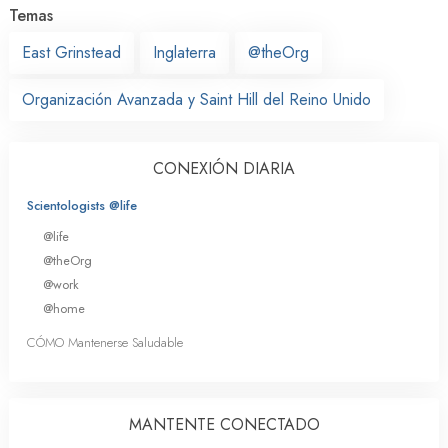
Temas
East Grinstead
Inglaterra
@theOrg
Organización Avanzada y Saint Hill del Reino Unido
CONEXIÓN DIARIA
Scientologists @life
@life
@theOrg
@work
@home
CÓMO Mantenerse Saludable
MANTENTE CONECTADO