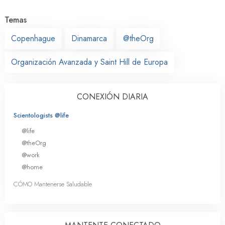
Temas
Copenhague
Dinamarca
@theOrg
Organización Avanzada y Saint Hill de Europa
CONEXIÓN DIARIA
Scientologists @life
@life
@theOrg
@work
@home
CÓMO Mantenerse Saludable