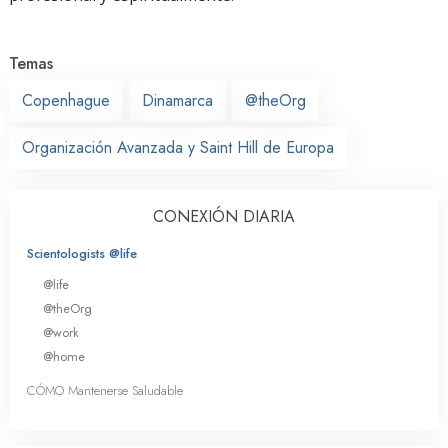
Temas
Copenhague
Dinamarca
@theOrg
Organización Avanzada y Saint Hill de Europa
CONEXIÓN DIARIA
Scientologists @life
@life
@theOrg
@work
@home
CÓMO Mantenerse Saludable