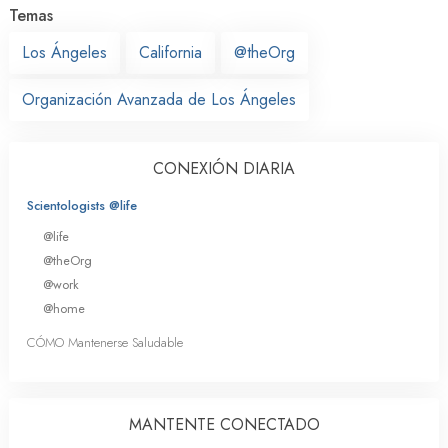
Temas
Los Ángeles
California
@theOrg
Organización Avanzada de Los Ángeles
CONEXIÓN DIARIA
Scientologists @life
@life
@theOrg
@work
@home
CÓMO Mantenerse Saludable
MANTENTE CONECTADO