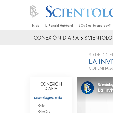
Inicio
L. Ronald Hubbard
¿Qué es Scientology?
CONEXIÓN DIARIA
SCIENTOLOG
Creencias y Prácticas
Credos y Códigos de S
30 DE DICI
Qué dicen los Scientolo
LA INV
Scientology
COPENHAGU
Conoce a un Scientolog
Dentro de una Iglesia
CONEXIÓN
DIARIA
Los Principios Básicos 
Scientologists @life
Una Introducción a Dian
@life
@theOrg