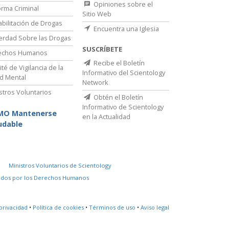
Opiniones sobre el
rma Criminal
Sitio Web
bilitación de Drogas
Encuentra una Iglesia
erdad Sobre las Drogas
SUSCRÍBETE
echos Humanos
Recibe el Boletín
té de Vigilancia de la
Informativo del Scientology
d Mental
Network
stros Voluntarios
Obtén el Boletín
Informativo de Scientology
MO Mantenerse
en la Actualidad
udable
Ministros Voluntarios de Scientology
idos por los Derechos Humanos
privacidad
•
Política de cookies
•
Términos de uso
•
Aviso legal