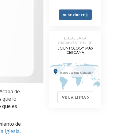
Respuestas a las Drogas
SUSCRÍBETE
Los Niños
Herramientas para el Entorno Laboral
LOCALIZA LA
ORGANIZACIÓN DE
La Ética y las
Condiciones
SCIENTOLOGY MÁS
CERCANA
La Causa de la Supresión
Investigaciones
Los Fundamentos de la Organización
 Acaba de
Los Fundamentos de las Relaciones
VE LA LISTA
s que lo
Públicas
o que es
Objetivos y Metas
miento de
La Tecnología de Estudio
a Iglesia,