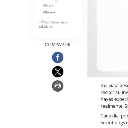
Amor y Odio: ¿Qué es
@work
@home
CÓMO Mantenerse
Saludable
COMPARTIR
Ina viajó des
recibir su in
hayas experi
realmente. Sí
Cada día, po
Scientology) 