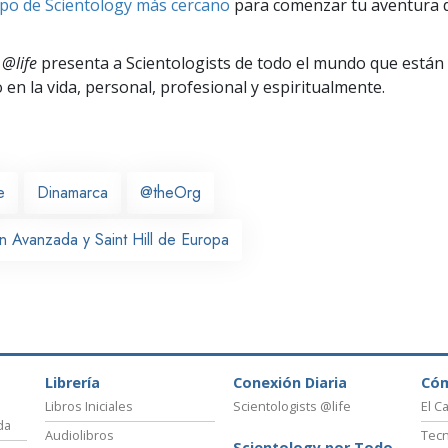
po de Scientology más cercano
para comenzar tu aventura d
 @life
presenta a Scientologists de todo el mundo que están
o
en la vida, personal,
profesional y espiritualmente.
e
Dinamarca
@theOrg
n Avanzada y Saint Hill de Europa
Librería
Conexión Diaria
Có
Libros Iniciales
Scientologists @life
El C
da
Audiolibros
Tecn
Scientology por Todo