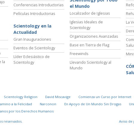
ajo
Conferencias Introductorias
Refo
el Mundo
Localizador de Iglesias
Películas Introductorias
Reha
Iglesias Ideales de
La V
Scientology en la
Scientology
Der
Actualidad
Organizaciones Avanzadas
Gran Inauguraciones
Comi
Base en Tierra de Flag
Salu
Eventos de Scientology
a
Freewinds
Mini
Líder Eclesiástico de
 la
Scientology
Llevando Scientology al
CÓ
Mundo
Sal
Scientology Religion
David Miscavige
Comienza un Curso por Internet
Camino a la Felicidad
Narconon
En Apoyo de Un Mundo Sin Drogas
Un
danos por los Derechos Humanos
os reservados.
Aviso de 