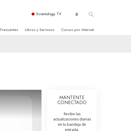
Scientology TV
 Frecuentes
Libros y Servicios
Cursos por Internet
es y principios básicos
niciales
Cómo Resolver los Conflictos
una Iglesia
bros
Las Dinámicas de la Existencia
zación de Scientology
ncias Introductorias
Los Componentes de la Comprensión
s Introductorias
Soluciones para un Entorno Peligroso
s Iniciales
Ayudas para Enfermedades y Lesiones
MANTENTE
CONECTADO
anos
La Integridad y la Honestidad
Recibe las
os
El Matrimonio
actualizaciones diarias
en tu bandeja de
La Escala Tonal Emocional
tology
entrada.