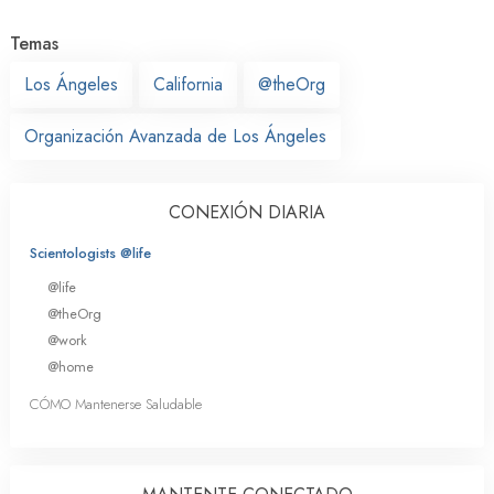
Temas
Los Ángeles
California
@theOrg
Organización Avanzada de Los Ángeles
CONEXIÓN DIARIA
Scientologists @life
@life
@theOrg
@work
@home
CÓMO Mantenerse Saludable