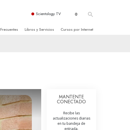
Scientology TV
 Frecuentes
Libros y Servicios
Cursos por Internet
es y principios básicos
niciales
Cómo Resolver los Conflictos
una Iglesia
bros
Las Dinámicas de la Existencia
zación de Scientology
ncias Introductorias
Los Componentes de la Comprensión
s Introductorias
Soluciones para un Entorno Peligroso
s Iniciales
Ayudas para Enfermedades y Lesiones
MANTENTE
CONECTADO
anos
La Integridad y la Honestidad
Recibe las
os
El Matrimonio
actualizaciones diarias
en tu bandeja de
La Escala Tonal Emocional
tology
entrada.