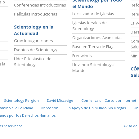
ajo
Conferencias Introductorias
Refo
el Mundo
Localizador de Iglesias
Películas Introductorias
Reha
Iglesias Ideales de
La V
Scientology en la
Scientology
Der
Actualidad
Organizaciones Avanzadas
Gran Inauguraciones
Comi
Base en Tierra de Flag
Salu
Eventos de Scientology
a
Freewinds
Mini
Líder Eclesiástico de
 la
Scientology
Llevando Scientology al
CÓ
Mundo
Sal
Scientology Religion
David Miscavige
Comienza un Curso por Internet
Camino a la Felicidad
Narconon
En Apoyo de Un Mundo Sin Drogas
Un
danos por los Derechos Humanos
os reservados.
Aviso de 