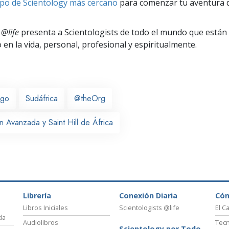
po de Scientology más cercano
para comenzar tu aventura d
 @life
presenta a Scientologists de todo el mundo que están
o
en la vida, personal,
profesional y espiritualmente.
rgo
Sudáfrica
@theOrg
 Avanzada y Saint Hill de África
Librería
Conexión Diaria
Có
Libros Iniciales
Scientologists @life
El C
da
Audiolibros
Tecn
Scientology por Todo