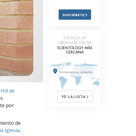
Respuestas a las Drogas
SUSCRÍBETE
Los Niños
Herramientas para el Entorno Laboral
LOCALIZA LA
ORGANIZACIÓN DE
La Ética y las
Condiciones
SCIENTOLOGY MÁS
CERCANA
La Causa de la Supresión
Investigaciones
Los Fundamentos de la Organización
Hill de
Los Fundamentos de las Relaciones
VE LA LISTA
as
Públicas
nte por
Objetivos y Metas
miento de
La Tecnología de Estudio
a Iglesia,