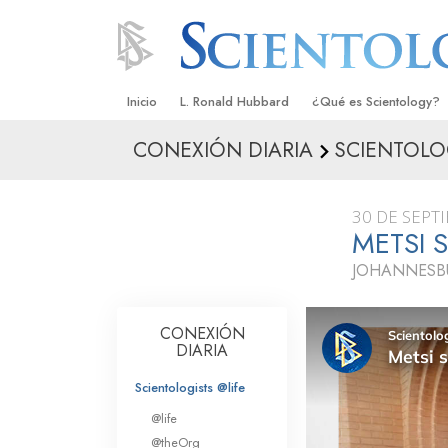
Inicio
L. Ronald Hubbard
¿Qué es Scientology?
CONEXIÓN DIARIA
SCIENTOLOG
Creencias y Prácticas
Credos y Códigos de S
30 DE SEPT
Qué dicen los Scientolo
METSI 
Scientology
JOHANNESB
Conoce a un Scientolog
Dentro de una Iglesia
CONEXIÓN
DIARIA
Los Principios Básicos 
Scientologists @life
Una Introducción a Dian
@life
@theOrg