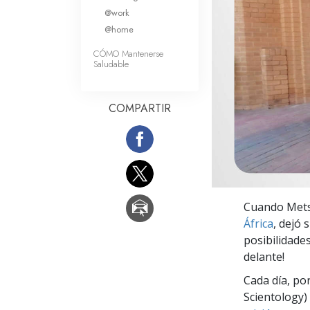
Amor y Odio: ¿Qué es
@work
@home
CÓMO Mantenerse
Saludable
COMPARTIR
Cuando Metsi
África
, dejó 
posibilidades
delante!
Cada día, po
Scientology) 