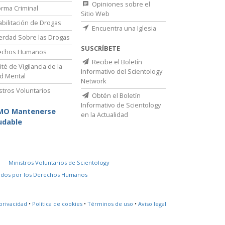
Opiniones sobre el
rma Criminal
Sitio Web
bilitación de Drogas
Encuentra una Iglesia
erdad Sobre las Drogas
SUSCRÍBETE
echos Humanos
Recibe el Boletín
té de Vigilancia de la
Informativo del Scientology
d Mental
Network
stros Voluntarios
Obtén el Boletín
Informativo de Scientology
MO Mantenerse
en la Actualidad
udable
Ministros Voluntarios de Scientology
idos por los Derechos Humanos
privacidad
•
Política de cookies
•
Términos de uso
•
Aviso legal