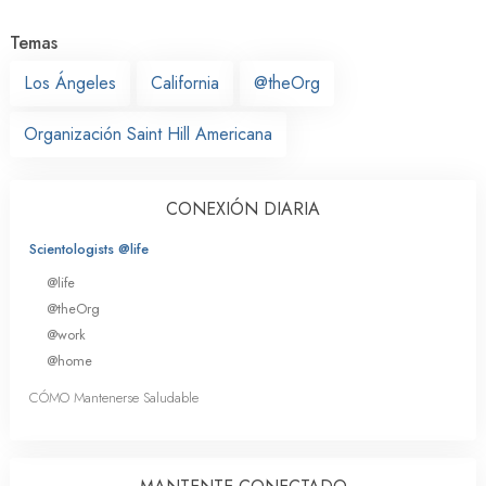
Temas
Los Ángeles
California
@theOrg
Organización Saint Hill Americana
CONEXIÓN DIARIA
Scientologists @life
@life
@theOrg
@work
@home
CÓMO Mantenerse Saludable