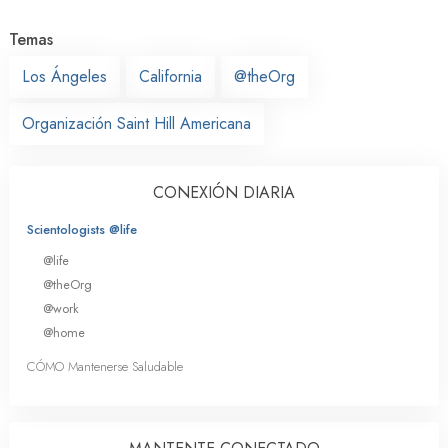
Temas
Los Ángeles
California
@theOrg
Organización Saint Hill Americana
CONEXIÓN DIARIA
Scientologists @life
@life
@theOrg
@work
@home
CÓMO Mantenerse Saludable