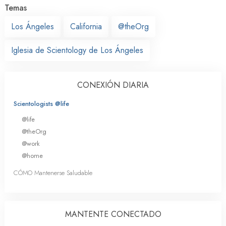
Temas
Los Ángeles
California
@theOrg
Iglesia de Scientology de Los Ángeles
CONEXIÓN DIARIA
Scientologists @life
@life
@theOrg
@work
@home
CÓMO Mantenerse Saludable
MANTENTE CONECTADO