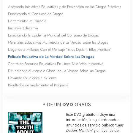
Apoyando Iniciativas Educativas y de Prevención de las Drogas Efectivas
Erradicando el Consumo de Drogas
Herramientas Multimedia
Iniciativa Educativa
Erradicando la Epidemia Mundial del Consumo de Drogas
Materiales Educativos Multimedia de La Verdad sobre las Drogas
Llegando a Millones Con el Mensaje “Ellos Decían, Ellos Mentían”
Película Educativa de La Verdad Sobre las Drogas
Centro de Recursos Educativos En Línea Sitio Web Interactivo
Difundiendo el Mensaje Global de La Verdad Sobre las Drogas
Llevando Soluciones a Millones
Resultados de Implementar el Programa
PIDE UN
DVD
GRATIS
Este DVD gratuito incluye una
introducción, los galardonados
anuncios de servicio público
“Ellos
Decían, Mentían”
y un avance del