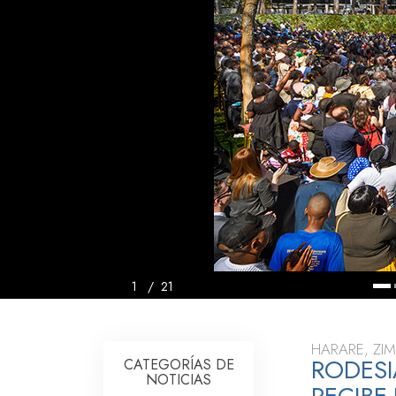
Amor y Odio: ¿Qué es
1
/
21
HARARE, ZI
RODESI
CATEGORÍAS DE
NOTICIAS