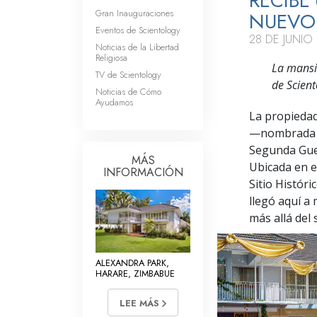
RECIBE
Gran Inauguraciones
NUEVO 
Eventos de Scientology
28 DE JUNIO
Noticias de la Libertad
Religiosa
La mansi
TV de Scientology
de Scien
Noticias de Cómo
Ayudamos
La propiedad
—nombrada as
Segunda Guer
MÁS
Ubicada en e
INFORMACIÓN
Sitio Histór
llegó aquí a
más allá del 
ALEXANDRA PARK,
HARARE, ZIMBABUE
LEE MÁS