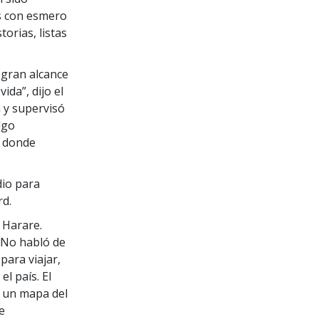
s con esmero
orias, listas
 gran alcance
ida”, dijo el
n y supervisó
lgo
r donde
dio para
rd.
e Harare.
 “No habló de
 para viajar,
l país. El
: un mapa del
e