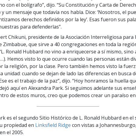
no con el bolígrafo”, dijo. “Su Constitución y Carta de Dere
) y un mensaje que todavía nos habla. Dice: ‘Nosotros, el pu
ntizamos derechos definidos por la ley’. Esas fueron sus pal
nuestras para defenderlas”.
ert Chikuni, presidente de la Asociación Interreligiosa para l
e Zimbabue, que sirve a 40 congregaciones en toda la región
L. Ronald Hubbard no vino a enriquecerse a sí mismo, sino 
(…). Hemos visto lo que ocurre cuando las personas están div
por la religión, por la clase. Pero también hemos visto la fuer
la unidad: cuando se dejan de lado las diferencias en busca 
se es el trabajo de la paz”, dijo. “Hoy honramos la huella qu
dejó aquí en Alexandra Park. Si seguimos adelante sus ense
ntro de estos muros, creo que podemos crear un paraíso en l
rk es el segundo Sitio Histórico de L. Ronald Hubbard en el s
su propiedad en
Linksfield Ridge
con vistas a Johannesburgo,
en el 2005.