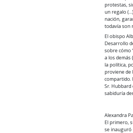
protestas, si
un regalo (…
nación, gara
todavía son 
El obispo Alb
Desarrollo d
sobre cómo “
a los demás 
la política, 
proviene de 
compartido. E
Sr. Hubbard 
sabiduría de
Alexandra Pa
El primero, 
se inauguró 