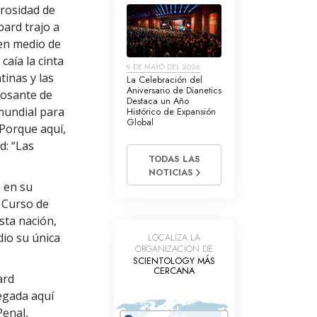
erosidad de
bard trajo a
 en medio de
caía la cinta
9 DE MAYO DEL 2026
inas y las
La Celebración del
Aniversario de Dianetics
bosante de
Destaca un Año
mundial para
Histórico de Expansión
Global
 Porque aquí,
d: “Las
TODAS LAS
NOTICIAS
s en su
l Curso de
sta nación,
dio su única
LOCALIZA LA
ORGANIZACIÓN DE
SCIENTOLOGY MÁS
CERCANA
ard
egada aquí
Penal,