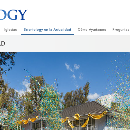
Iglesias
Scientology en la Actualidad
Cómo Ayudamos
Preguntas
AD
Encontrar una Iglesia
Gran Inauguraciones
El Camino a la Felicidad
Antecedent
Libros I
cientology
Iglesias Ideales de Scientology
Eventos de Scientology
Applied Scholastics
Dentro de 
Audioli
gists acerca de
Organizaciones Avanzadas
David Miscavige: Líder Eclesiástico de
Criminon
La Organi
Confere
Scientology
Base en Tierra de Flag
Narconon
Película
ist
Freewinds
La Verdad Sobre las Drogas
Servicio
Llevando Scientology al Mundo
Unidos por los Derechos Hum
de Scientology
Comisión de Ciudadanos por l
ética
Derechos Humanos
Ministros Voluntarios de Scien