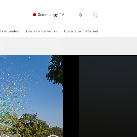
Scientology TV
 Frecuentes
Libros y Servicios
Cursos por Internet
es y principios básicos
niciales
Cómo Resolver los Conflictos
una Iglesia
bros
Las Dinámicas de la Existencia
zación de Scientology
ncias Introductorias
Los Componentes de la Comprensión
s Introductorias
Soluciones para un Entorno Peligroso
s Iniciales
Ayudas para Enfermedades y Lesiones
anos
La Integridad y la Honestidad
os
El Matrimonio
La Escala Tonal Emocional
tology