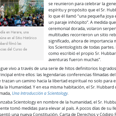
se reunieron para celebrar la gen
espíritu y propósito que el Sr. Hub
lo que él llamó “una pequeña joya
un paraje inhóspito”. A medida que 
ceremonial dorada, volaron serpent
odía en Harare, una
multitudes recorrieron un sitio re
eúne en el Sitio Histórico
significado, ahora de importancia 
bard filmó las
los Scientologists de todas partes.
ncias del Curso de
como escribió el propio Sr. Hubbar
aventuras fueron muchas”.
gue vivo a través de una serie de hitos definitorios logrado
principal entre ellos: las legendarias conferencias filmadas de
 trazan un camino hacia la libertad espiritual no solo para e
da la Humanidad. Y en esa misma habitación, el Sr. Hubbard 
ilmada,
Una Introducción a Scientology
.
nzaba Scientology en nombre de la humanidad, el Sr. Hubb
nte tomó medidas para elevar al país. A pocos días de su ll
sentó una nueva Constitución, Carta de Derechos y Código 