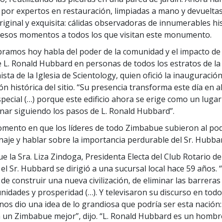
por expertos en restauración, limpiadas a mano y devuelta
iginal y exquisita: cálidas observadoras de innumerables hist
 esos momentos a todos los que visitan este monumento.
bramos hoy habla del poder de la comunidad y el impacto de
 L. Ronald Hubbard en personas de todos los estratos de la v
sta de la Iglesia de Scientology, quien ofició la inauguració
ón histórica del sitio. “Su presencia transforma este día en a
pecial (…) porque este edificio ahora se erige como un luga
ar siguiendo los pasos de L. Ronald Hubbard”.
omento en que los líderes de todo Zimbabue subieron al po
aje y hablar sobre la importancia perdurable del Sr. Hubba
e la Sra. Liza Zindoga, Presidenta Electa del Club Rotario d
el Sr. Hubbard se dirigió a una sucursal local hace 59 años.
o de construir una nueva civilización, de eliminar las barreras
idades y prosperidad (…). Y televisaron su discurso en todo e
nos dio una idea de lo grandiosa que podría ser esta nación
 un Zimbabue mejor”, dijo. “L. Ronald Hubbard es un hombr