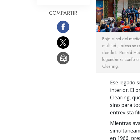
COMPARTIR
Bajo el sol del medi
multitud jubilosa se r
donde L. Ronald Hub
legendarias confere
Clearing.
Ese legado si
interior. El 
Clearing, que
sino para to
entrevista f
Mientras ava
simultáneame
en 1966, pre