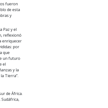
chos fueron
eblo de esta
abras y
a Paz y el
, reflexionó
a enriquecer
ididas: por
za que
de un futuro
e el
ñanzas y la
a Tierra”.
ur de África.
 Sudáfrica,