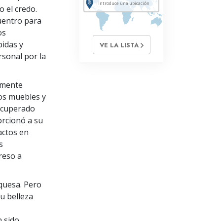
 el credo.
uentro para
os
bidas y
VE LA LISTA
rsonal por la
samente
los muebles y
recuperado
orcionó a su
actos en
s
reso a
rquesa. Pero
u belleza
n sido