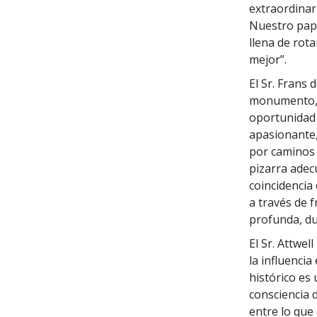
extraordinar
Nuestro pape
llena de rot
mejor”.
El Sr. Frans
monumento, d
oportunidad 
apasionante,
por caminos 
pizarra adecu
coincidencia 
a través de f
profunda, du
El Sr. Attwe
la influencia
histórico es
consciencia 
entre lo que 