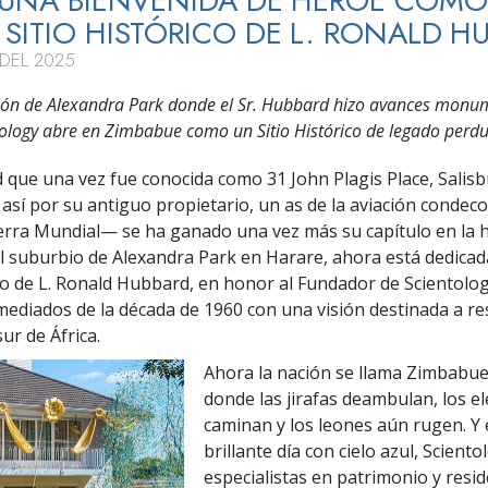
 UNA BIENVENIDA DE HÉROE COMO
SITIO HISTÓRICO DE L. RONALD H
 DEL 2025
ón de Alexandra Park donde el Sr. Hubbard hizo avances monu
tology abre en Zimbabue como un Sitio Histórico de legado perdu
 que una vez fue conocida como 31 John Plagis Place, Salisb
í por su antiguo propietario, un as de la aviación condeco
ra Mundial— se ha ganado una vez más su capítulo en la hi
l suburbio de Alexandra Park en Harare, ahora está dedica
ico de L. Ronald Hubbard, en honor al Fundador de Scientolog
 mediados de la década de 1960 con una visión destinada a 
sur de África.
Ahora la nación se llama Zimbabue,
donde las jirafas deambulan, los e
caminan y los leones aún rugen. Y 
brillante día con cielo azul, Sciento
especialistas en patrimonio y resid