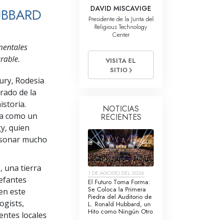
La Comunicación
DAVID MISCAVIGE
UBBARD
Presidente de la Junta del
Religious Technology
Center
mentales
rable.
VISITA EL
SITIO
ury, Rodesia
rado de la
storia.
NOTICIAS
da como un
RECIENTES
y, quien
resonar mucho
 una tierra
1 DE AGOSTO DEL 2026
lefantes
El Futuro Toma Forma:
Se Coloca la Primera
en este
Piedra del Auditorio de
logists,
L. Ronald Hubbard, un
Hito como Ningún Otro
entes locales