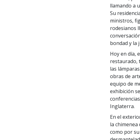
llamando a u
Su residenci
ministros, fi
rodesianos l
conversación
bondad y la 
Hoy en día, e
restaurado, 
las lámparas
obras de art
equipo de me
exhibición s
conferencias
Inglaterra.
En el exterio
la chimenea 
como por su 
desmantelado