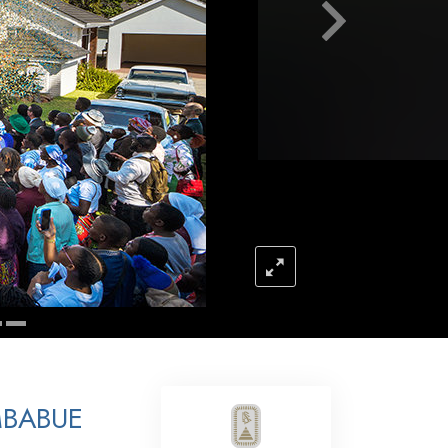
Respuestas a las Drogas
Los Niños
Herramientas para el Entorno Laboral
La Ética y las
Condiciones
La Causa de la Supresión
Investigaciones
Los Fundamentos de la Organización
Los Fundamentos de las Relaciones
Públicas
Objetivos y Metas
MBABUE
La Tecnología de Estudio