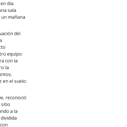
en día.
una sala
on un mañana
vación del
a
cto
stro equipo
ra con la
ro la
untos,
z en el suelo:
ue, reconoció
 sitio
ando a la
dividida
 con