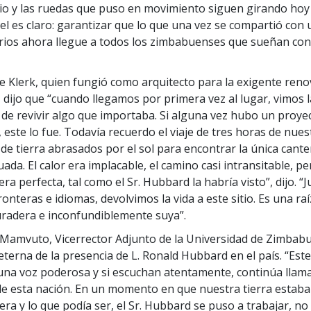
io y las ruedas que puso en movimiento siguen girando hoy 
l es claro: garantizar que lo que una vez se compartió con 
arios ahora llegue a todos los zimbabuenses que sueñan c
 de Klerk, quien fungió como arquitecto para la exigente reno
ijo que “cuando llegamos por primera vez al lugar, vimos l
de revivir algo que importaba. Si alguna vez hubo un proye
 este lo fue. Todavía recuerdo el viaje de tres horas de nue
de tierra abrasados por el sol para encontrar la única cante
ada. El calor era implacable, el camino casi intransitable, pe
era perfecta, tal como el Sr. Hubbard la habría visto”, dijo. “J
ronteras e idiomas, devolvimos la vida a este sitio. Es una raí
radera e inconfundiblemente suya”.
ll Mamvuto, Vicerrector Adjunto de la Universidad de Zimbab
 eterna de la presencia de L. Ronald Hubbard en el país. “Este
 una voz poderosa y si escuchan atentamente, continúa llam
de esta nación. En un momento en que nuestra tierra estaba 
era y lo que podía ser, el Sr. Hubbard se puso a trabajar, no