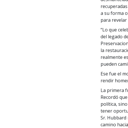
recuperadas 
a su forma or
para revelar
“Lo que cele
del legado de
Preservacioni
la restauraci
realmente es
pueden camin
Ese fue el m
rendir homen
La primera fu
Recordó que 
política, sin
tener oportun
Sr. Hubbard 
camino hacia