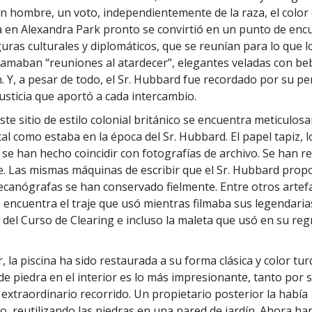
n hombre, un voto, independientemente de la raza, el color o
a en Alexandra Park pronto se convirtió en un punto de enc
guras culturales y diplomáticos, que se reunían para lo que l
lamaban “reuniones al atardecer”, elegantes veladas con be
. Y, a pesar de todo, el Sr. Hubbard fue recordado por su pe
justicia que aportó a cada intercambio.
ste sitio de estilo colonial británico se encuentra meticulo
tal como estaba en la época del Sr. Hubbard. El papel tapiz, 
 se han hecho coincidir con fotografías de archivo. Se han 
e. Las mismas máquinas de escribir que el Sr. Hubbard prop
canógrafas se han conservado fielmente. Entre otros artef
e encuentra el traje que usó mientras filmaba sus legendaria
 del Curso de Clearing e incluso la maleta que usó en su reg
r, la piscina ha sido restaurada a su forma clásica y color tu
de piedra en el interior es lo más impresionante, tanto por s
extraordinario recorrido. Un propietario posterior la había
, reutilizando las piedras en una pared de jardín. Ahora ha