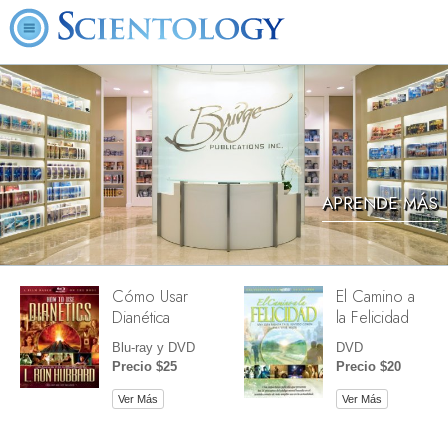
APRENDE MÁS
Cómo Usar
El Camino a
Dianética
la Felicidad
Blu-ray y DVD
DVD
Precio $25
Precio $20
Ver Más
Ver Más