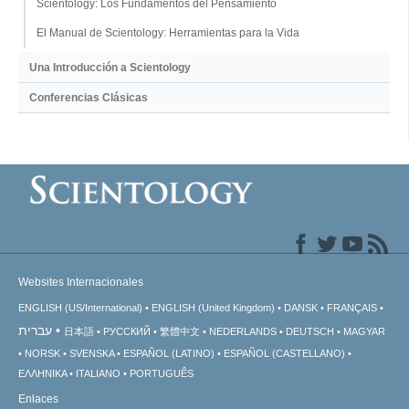
Scientology: Los Fundamentos del Pensamiento
El Manual de Scientology: Herramientas para la Vida
Una Introducción a Scientology
Conferencias Clásicas
Websites Internacionales
ENGLISH (US/International)
ENGLISH (United Kingdom)
DANSK
FRANÇAIS
עברית
日本語
РУССКИЙ
繁體中文
NEDERLANDS
DEUTSCH
MAGYAR
NORSK
SVENSKA
ESPAÑOL (LATINO)
ESPAÑOL (CASTELLANO)
ΕΛΛΗΝΙΚA
ITALIANO
PORTUGUÊS
Enlaces