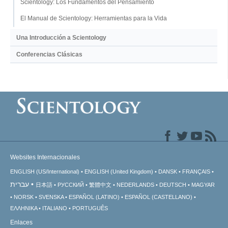
Scientology: Los Fundamentos del Pensamiento
El Manual de Scientology: Herramientas para la Vida
Una Introducción a Scientology
Conferencias Clásicas
Websites Internacionales
ENGLISH (US/International)
ENGLISH (United Kingdom)
DANSK
FRANÇAIS
עברית
日本語
РУССКИЙ
繁體中文
NEDERLANDS
DEUTSCH
MAGYAR
NORSK
SVENSKA
ESPAÑOL (LATINO)
ESPAÑOL (CASTELLANO)
ΕΛΛΗΝΙΚA
ITALIANO
PORTUGUÊS
Enlaces