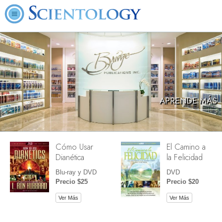
APRENDE MÁS
Cómo Usar
El Camino a
Dianética
la Felicidad
Blu-ray y DVD
DVD
Precio $25
Precio $20
Ver Más
Ver Más