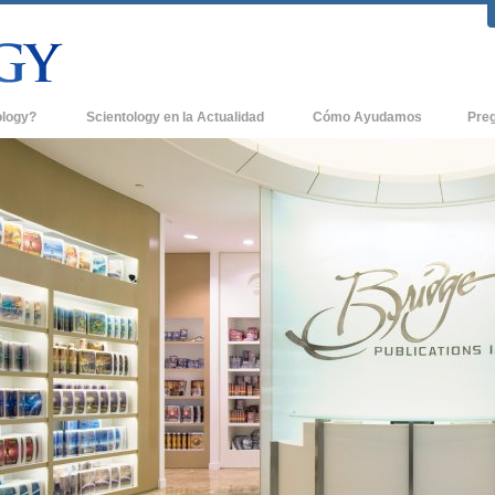
ology?
Scientology en la Actualidad
Cómo Ayudamos
Pre
icas
Iglesias de Scientology
Antece
 de Scientology
Nuevas Iglesias de Scientology
Dentro
entologists acerca de
Organizaciones Avanzadas
La Org
Base en Tierra de Flag
tologist
Freewinds
sia
Llevando Scientology al Mundo
sicos de Scientology
David Miscavige - Líder Eclesiástico de
a Dianética
Scientology
é es Grandeza?