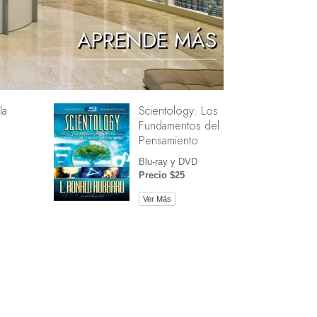
Los Niños
APRENDE MÁS
Herramientas para el Entorno Laboral
La Ética y las Condiciones
la
Scientology: Los
La Causa de la Supresión
Fundamentos del
Investigaciones
Pensamiento
Los Fundamentos de la Organización
Blu-ray y DVD
Precio $25
Los Fundamentos de las Relaciones
Públicas
Ver Más
Objetivos y Metas
La Tecnología de Estudio
La Comunicación
e