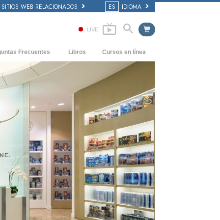
SITIOS WEB RELACIONADOS
ES
IDIOMA
LIVE
guntas Frecuentes
Libros
Cursos en línea
dentes y principios básicos
Cómo Resolver los Conflictos
Libros Iniciales
 de una Iglesia
Las Dinámicas de la Existencia
Audiolibros
anización de Scientology
Los Componentes de la Comprensión
Conferencias Introductorias
Soluciones para un Entorno Peligroso
Películas
Ayudas para Enfermedades y Lesiones
La Integridad y la Honestidad
El Matrimonio
La Escala Tonal Emocional
Respuestas a las Drogas