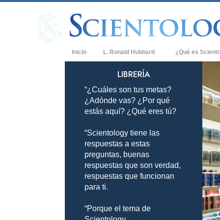
Inicio
L. Ronald Hubbard
¿Qué es Scient
Creencias y Práct
LIBRERÍA
“¿Cuáles son tus metas?
Credos y Códigos
¿Adónde vas? ¿Por qué
Qué dicen los Sci
estás aquí? ¿Qué eres tú?
Scientology
“Scientology tiene las
Conoce a un Scien
respuestas a estas
Dentro de una Igle
preguntas, buenas
respuestas que son verdad,
Los Principios Bá
respuestas que funcionan
para ti.
Una Introducción 
“Porque el tema de
Amor y Odio: ¿Qu
Scientology