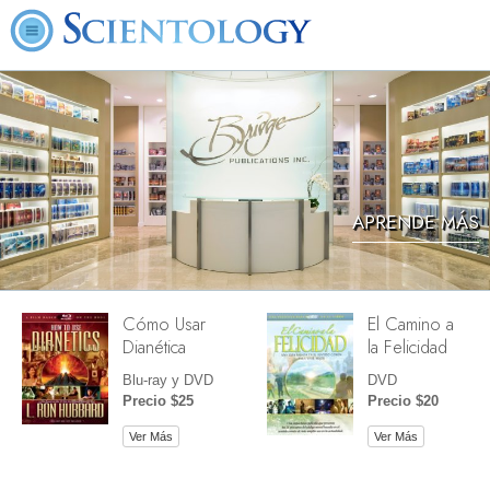
APRENDE MÁS
Cómo Usar
El Camino a
Dianética
la Felicidad
Blu-ray y DVD
DVD
Precio $25
Precio $20
Ver Más
Ver Más