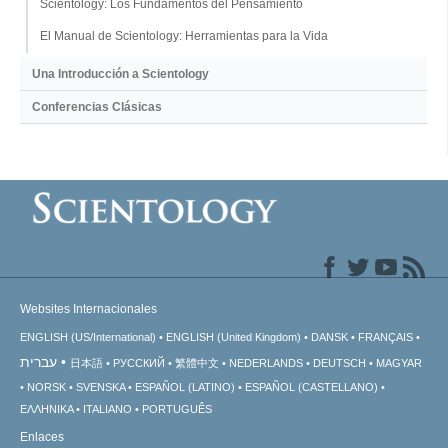
Scientology: Los Fundamentos del Pensamiento
El Manual de Scientology: Herramientas para la Vida
Una Introducción a Scientology
Conferencias Clásicas
Websites Internacionales
ENGLISH (US/International)
ENGLISH (United Kingdom)
DANSK
FRANÇAIS
עברית
日本語
РУССКИЙ
繁體中文
NEDERLANDS
DEUTSCH
MAGYAR
NORSK
SVENSKA
ESPAÑOL (LATINO)
ESPAÑOL (CASTELLANO)
ΕΛΛΗΝΙΚA
ITALIANO
PORTUGUÊS
Enlaces