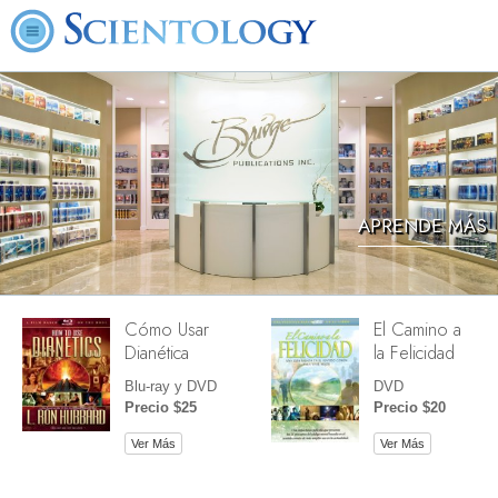
APRENDE MÁS
Cómo Usar
El Camino a
Dianética
la Felicidad
Blu-ray y DVD
DVD
Precio $25
Precio $20
Ver Más
Ver Más