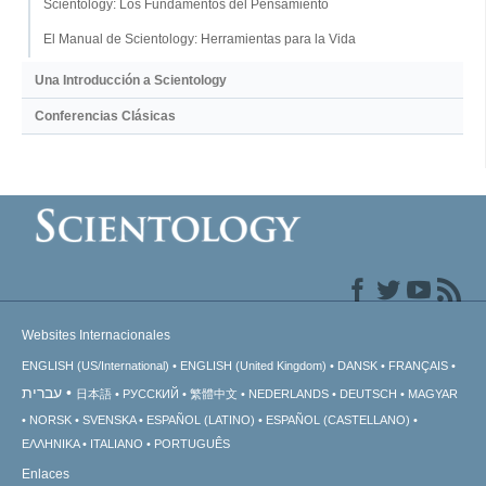
Scientology: Los Fundamentos del Pensamiento
El Manual de Scientology: Herramientas para la Vida
Una Introducción a Scientology
Conferencias Clásicas
Websites Internacionales
ENGLISH (US/International)
ENGLISH (United Kingdom)
DANSK
FRANÇAIS
עברית
日本語
РУССКИЙ
繁體中文
NEDERLANDS
DEUTSCH
MAGYAR
NORSK
SVENSKA
ESPAÑOL (LATINO)
ESPAÑOL (CASTELLANO)
ΕΛΛΗΝΙΚA
ITALIANO
PORTUGUÊS
Enlaces