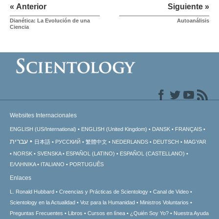
« Anterior
Siguiente »
Dianética: La Evolución de una
Autoanálisis
Ciencia
Websites Internacionales
ENGLISH (US/International)
ENGLISH (United Kingdom)
DANSK
FRANÇAIS
עברית
日本語
РУССКИЙ
繁體中文
NEDERLANDS
DEUTSCH
MAGYAR
NORSK
SVENSKA
ESPAÑOL (LATINO)
ESPAÑOL (CASTELLANO)
ΕΛΛΗΝΙΚA
ITALIANO
PORTUGUÊS
Enlaces
L. Ronald Hubbard
Creencias y Prácticas de Scientology
Canal de Video
Scientology en la Actualidad
Voz para la Humanidad
Ministros Voluntarios
Preguntas Frecuentes
Libros
Cursos en línea
¿Quién Soy Yo?
Nuestra Ayuda