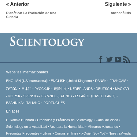
« Anterior
Siguiente »
Dianética: La Evolución de una
Autoanálisis
Ciencia
Websites Internacionales
ENGLISH (US/International)
ENGLISH (United Kingdom)
DANSK
FRANÇAIS
עברית
日本語
РУССКИЙ
繁體中文
NEDERLANDS
DEUTSCH
MAGYAR
NORSK
SVENSKA
ESPAÑOL (LATINO)
ESPAÑOL (CASTELLANO)
ΕΛΛΗΝΙΚA
ITALIANO
PORTUGUÊS
Enlaces
L. Ronald Hubbard
Creencias y Prácticas de Scientology
Canal de Video
Scientology en la Actualidad
Voz para la Humanidad
Ministros Voluntarios
Preguntas Frecuentes
Libros
Cursos en línea
¿Quién Soy Yo?
Nuestra Ayuda