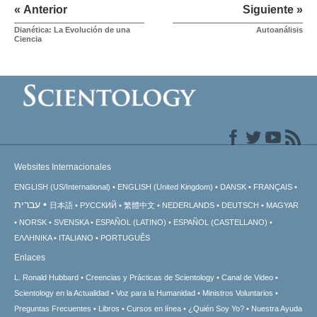
« Anterior
Siguiente »
Dianética: La Evolución de una
Autoanálisis
Ciencia
Websites Internacionales
ENGLISH (US/International)
ENGLISH (United Kingdom)
DANSK
FRANÇAIS
עברית
日本語
РУССКИЙ
繁體中文
NEDERLANDS
DEUTSCH
MAGYAR
NORSK
SVENSKA
ESPAÑOL (LATINO)
ESPAÑOL (CASTELLANO)
ΕΛΛΗΝΙΚA
ITALIANO
PORTUGUÊS
Enlaces
L. Ronald Hubbard
Creencias y Prácticas de Scientology
Canal de Video
Scientology en la Actualidad
Voz para la Humanidad
Ministros Voluntarios
Preguntas Frecuentes
Libros
Cursos en línea
¿Quién Soy Yo?
Nuestra Ayuda