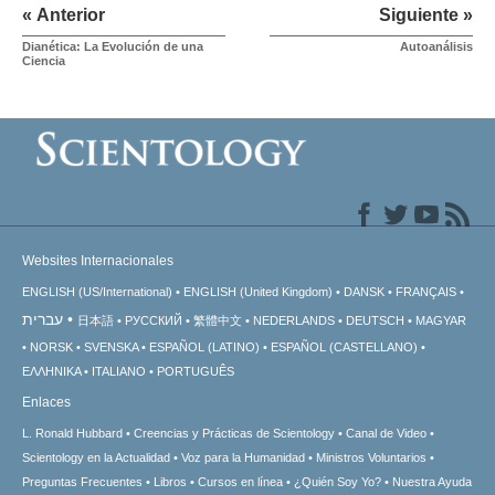
« Anterior
Siguiente »
Dianética: La Evolución de una
Autoanálisis
Ciencia
Websites Internacionales
ENGLISH (US/International)
ENGLISH (United Kingdom)
DANSK
FRANÇAIS
עברית
日本語
РУССКИЙ
繁體中文
NEDERLANDS
DEUTSCH
MAGYAR
NORSK
SVENSKA
ESPAÑOL (LATINO)
ESPAÑOL (CASTELLANO)
ΕΛΛΗΝΙΚA
ITALIANO
PORTUGUÊS
Enlaces
L. Ronald Hubbard
Creencias y Prácticas de Scientology
Canal de Video
Scientology en la Actualidad
Voz para la Humanidad
Ministros Voluntarios
Preguntas Frecuentes
Libros
Cursos en línea
¿Quién Soy Yo?
Nuestra Ayuda