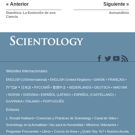
« Anterior
Siguiente »
Dianética: La Evolución de una
Autoanálisis
Ciencia
Websites Internacionales
ENGLISH (US/International)
ENGLISH (United Kingdom)
DANSK
FRANÇAIS
עברית
日本語
РУССКИЙ
繁體中文
NEDERLANDS
DEUTSCH
MAGYAR
NORSK
SVENSKA
ESPAÑOL (LATINO)
ESPAÑOL (CASTELLANO)
ΕΛΛΗΝΙΚA
ITALIANO
PORTUGUÊS
Enlaces
L. Ronald Hubbard
Creencias y Prácticas de Scientology
Canal de Video
Scientology en la Actualidad
Voz para la Humanidad
Ministros Voluntarios
Preguntas Frecuentes
Libros
Cursos en línea
¿Quién Soy Yo?
Nuestra Ayuda