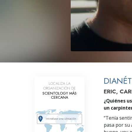
Amor y Odio: ¿Qué es
DIANÉT
LOCALIZA LA
ORGANIZACIÓN DE
ERIC, CA
SCIENTOLOGY MÁS
CERCANA
¿Quiénes us
un carpinte
“Tenía senti
pasa por su 