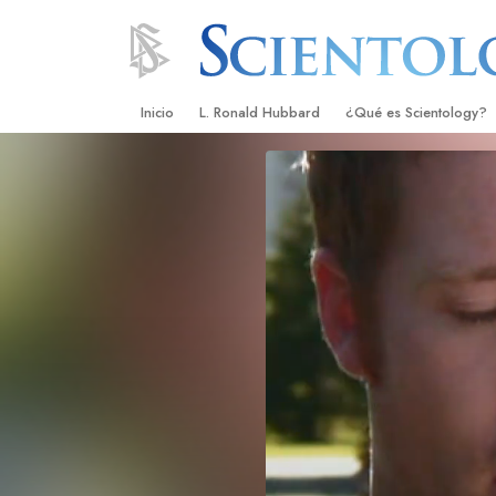
Inicio
L. Ronald Hubbard
¿Qué es Scientology?
Creencias y Prácticas
Credos y Códigos de S
Qué dicen los Scientolo
Scientology
Conoce a un Scientolog
Dentro de una Iglesia
Los Principios Básicos 
Una Introducción a Dian