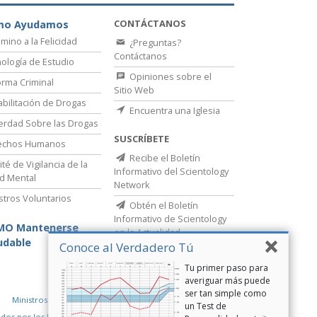
CONTÁCTANOS
mo Ayudamos
amino a la Felicidad
¿Preguntas?
Contáctanos
ología de Estudio
Opiniones sobre el
rma Criminal
Sitio Web
bilitación de Drogas
Encuentra una Iglesia
erdad Sobre las Drogas
SUSCRÍBETE
echos Humanos
Recibe el Boletín
té de Vigilancia de la
Informativo del Scientology
d Mental
Network
stros Voluntarios
Obtén el Boletín
Informativo de Scientology
MO Mantenerse
en la Actualidad
udable
Conoce al Verdadero Tú
Tu primer paso para
averiguar más puede
ser tan simple como
Ministros Voluntarios de Scientology
un Test de
idos por los Derechos Humanos