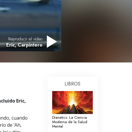
Respuestas a las Drogas
Los Niños
Herramientas para el Entorno Laboral
Reproducir el video
La Ética y las
Eric, Carpintero
Condiciones
La Causa de la Supresión
Investigaciones
Los Fundamentos de la Organización
LIBROS
Los Fundamentos de las Relaciones
Públicas
luido Eric,
Objetivos y Metas
mundo, cuando
Dianetics: La Ciencia
La Tecnología de Estudio
Moderna de la Salud
io de ‘Ah,
Mental