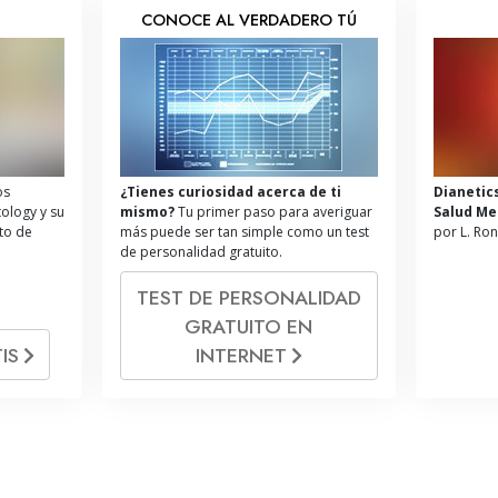
S
CONOCE AL VERDADERO TÚ
os
¿Tienes curiosidad acerca de ti
Dianetic
tology y su
mismo?
Tu primer paso para averiguar
Salud Me
ito de
más puede ser tan simple como un test
por L. Ro
de personalidad gratuito.
TEST DE PERSONALIDAD
GRATUITO EN
IS
INTERNET