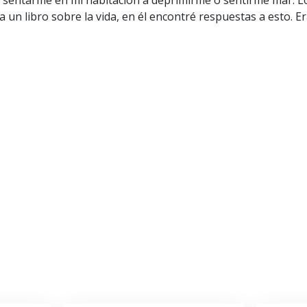
 sentarme en mi habitación a deprimirme o sentirme mal’. Lo l
ra un libro sobre la vida, en él encontré respuestas a esto. Era