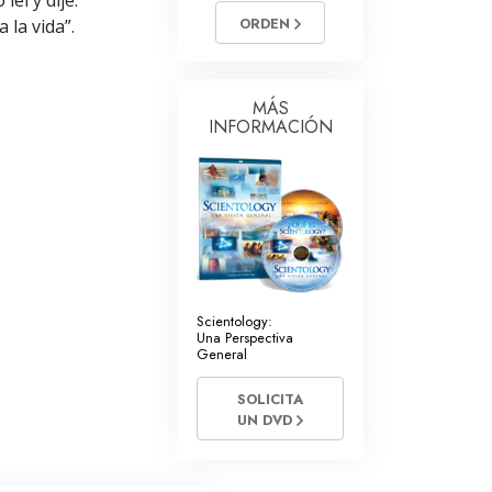
eí y dije:
La Comunicación
ORDEN
 la vida”.
MÁS
INFORMACIÓN
Scientology:
Una Perspectiva
General
SOLICITA
UN DVD