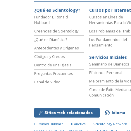
¿Qué es Scientology?
Cursos por Internet
Fundador L. Ronald
Cursos en Línea de
Hubbard
Herramientas Para la Vi
Creencias de Scientology
Los Problemas del Trab
¿Qué es Dianética?
Los Fundamentos del
Pensamiento
Antecedentes y Orígenes
Códigos y Credos
Servicios Iniciales
Seminario de Dianetics
Dentro de una Iglesia
Eficiencia Personal
Preguntas Frecuentes
Mejoramiento de la Vid
Canal de Video
Curso de Éxito Mediante
Comunicación
Sitios web relacionados
Idioma
L. Ronald Hubbard
Dianética
Scientology Network
LA ASOCIACIÓN INTERNACIONAL DE SCIENTOLOGISTS
El 