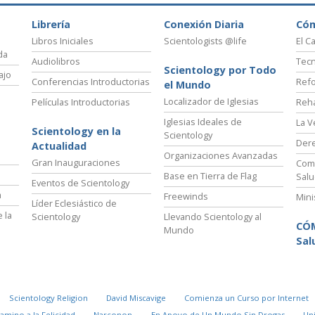
Librería
Conexión Diaria
Có
Libros Iniciales
Scientologists @life
El C
da
Audiolibros
Tecn
Scientology por Todo
ajo
Conferencias Introductorias
Refo
el Mundo
Localizador de Iglesias
Películas Introductorias
Reha
Iglesias Ideales de
La V
Scientology en la
Scientology
Der
Actualidad
Organizaciones Avanzadas
Gran Inauguraciones
Comi
Base en Tierra de Flag
Salu
Eventos de Scientology
a
Freewinds
Mini
Líder Eclesiástico de
 la
Scientology
Llevando Scientology al
CÓ
Mundo
Sal
Scientology Religion
David Miscavige
Comienza un Curso por Internet
Camino a la Felicidad
Narconon
En Apoyo de Un Mundo Sin Drogas
Un