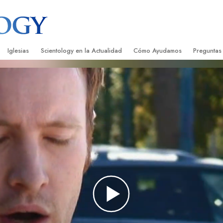
Iglesias
Scientology en la Actualidad
Cómo Ayudamos
Preguntas
Encontrar una Iglesia
Gran Inauguraciones
El Camino a la Felicidad
Antecedent
Libros I
cientology
Iglesias Ideales de Scientology
Eventos de Scientology
Applied Scholastics
Dentro de 
Audioli
gists acerca de
Organizaciones Avanzadas
David Miscavige: Líder Eclesiástico de
Criminon
La Organi
Confere
Scientology
Base en Tierra de Flag
Narconon
Película
ist
Freewinds
La Verdad Sobre las Drogas
Servicio
Llevando Scientology al Mundo
Unidos por los Derechos Hum
de Scientology
Comisión de Ciudadanos por l
ética
Derechos Humanos
Ministros Voluntarios de Scien