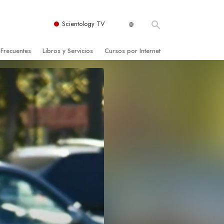
Scientology TV
 Frecuentes
Libros y Servicios
Cursos por Internet
es y principios básicos
niciales
Cómo Resolver los Conflictos
una Iglesia
bros
Las Dinámicas de la Existencia
zación de Scientology
ncias Introductorias
Los Componentes de la Comprensión
s Introductorias
Soluciones para un Entorno Peligroso
s Iniciales
Ayudas para Enfermedades y Lesiones
anos
La Integridad y la Honestidad
os
El Matrimonio
La Escala Tonal Emocional
tology