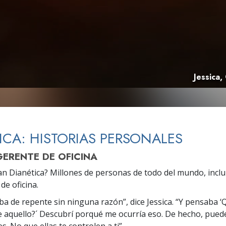
 Grandeza?
Jessica,
ICA: HISTORIAS PERSONALES
 GERENTE DE OFICINA
n Dianética? Millones de personas de todo del mundo, inclui
de oficina.
a de repente sin ninguna razón”, dice Jessica. “Y pensaba ‘
e aquello?´ Descubrí porqué me ocurría eso. De hecho, pued