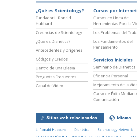
¿Qué es Scientology?
Cursos por Internet
Fundador L. Ronald
Cursos en Línea de
Hubbard
Herramientas Para la Vi
Creencias de Scientology
Los Problemas del Trab
¿Qué es Dianética?
Los Fundamentos del
Pensamiento
Antecedentes y Orígenes
Códigos y Credos
Servicios Iniciales
Seminario de Dianetics
Dentro de una Iglesia
Eficiencia Personal
Preguntas Frecuentes
Mejoramiento de la Vid
Canal de Video
Curso de Éxito Mediante
Comunicación
Sitios web relacionados
Idioma
L. Ronald Hubbard
Dianética
Scientology Network
LA ASOCIACIÓN INTERNACIONAL DE SCIENTOLOGISTS
El 