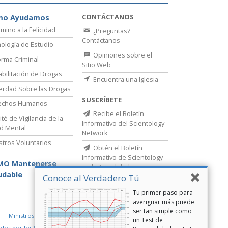
CONTÁCTANOS
mo Ayudamos
amino a la Felicidad
¿Preguntas?
Contáctanos
ología de Estudio
Opiniones sobre el
rma Criminal
Sitio Web
bilitación de Drogas
Encuentra una Iglesia
erdad Sobre las Drogas
SUSCRÍBETE
echos Humanos
Recibe el Boletín
té de Vigilancia de la
Informativo del Scientology
d Mental
Network
stros Voluntarios
Obtén el Boletín
Informativo de Scientology
MO Mantenerse
en la Actualidad
udable
Conoce al Verdadero Tú
Tu primer paso para
averiguar más puede
ser tan simple como
Ministros Voluntarios de Scientology
un Test de
idos por los Derechos Humanos