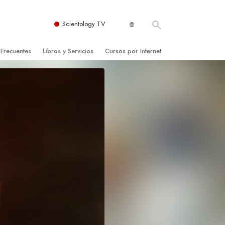
Scientology TV
 Frecuentes
Libros y Servicios
Cursos por Internet
es y principios básicos
niciales
Cómo Resolver los Conflictos
una Iglesia
bros
Las Dinámicas de la Existencia
zación de Scientology
ncias Introductorias
Los Componentes de la Comprensión
s Introductorias
Soluciones para un Entorno Peligroso
s Iniciales
Ayudas para Enfermedades y Lesiones
anos
La Integridad y la Honestidad
os
El Matrimonio
La Escala Tonal Emocional
tology