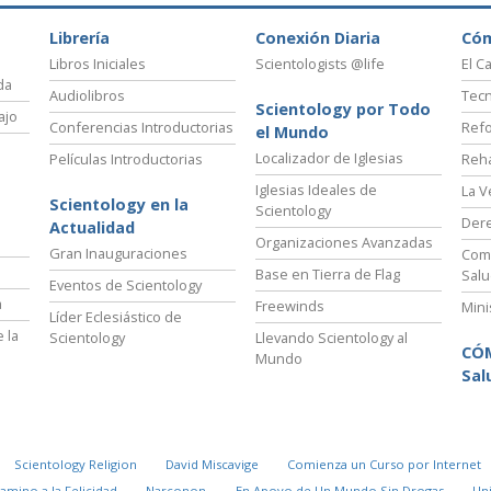
Librería
Conexión Diaria
Có
Libros Iniciales
Scientologists @life
El C
da
Audiolibros
Tecn
Scientology por Todo
ajo
Conferencias Introductorias
Refo
el Mundo
Localizador de Iglesias
Películas Introductorias
Reha
Iglesias Ideales de
La V
Scientology en la
Scientology
Der
Actualidad
Organizaciones Avanzadas
Gran Inauguraciones
Comi
Base en Tierra de Flag
Salu
Eventos de Scientology
a
Freewinds
Mini
Líder Eclesiástico de
 la
Scientology
Llevando Scientology al
CÓ
Mundo
Sal
Scientology Religion
David Miscavige
Comienza un Curso por Internet
Camino a la Felicidad
Narconon
En Apoyo de Un Mundo Sin Drogas
Un