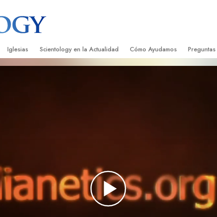
Iglesias
Scientology en la Actualidad
Cómo Ayudamos
Preguntas
Encontrar una Iglesia
Gran Inauguraciones
El Camino a la Felicidad
Antecedent
Libros I
cientology
Iglesias Ideales de Scientology
Eventos de Scientology
Applied Scholastics
Dentro de 
Audioli
gists acerca de
Organizaciones Avanzadas
David Miscavige: Líder Eclesiástico de
Criminon
La Organi
Confere
Scientology
Base en Tierra de Flag
Narconon
Película
ist
Freewinds
La Verdad Sobre las Drogas
Servicio
Llevando Scientology al Mundo
Unidos por los Derechos Hum
de Scientology
Comisión de Ciudadanos por l
ética
Derechos Humanos
Ministros Voluntarios de Scien