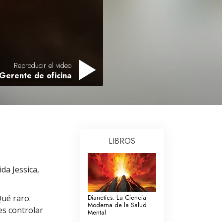
Respuestas a las Drogas
Los Niños
Herramientas para el Entorno Laboral
Reproducir el video
La Ética y las
 Gerente de oficina
Condiciones
La Causa de la Supresión
Investigaciones
Los Fundamentos de la Organización
LIBROS
Los Fundamentos de las Relaciones
Públicas
da Jessica,
Objetivos y Metas
Qué raro.
Dianetics: La Ciencia
La Tecnología de Estudio
Moderna de la Salud
es controlar
Mental