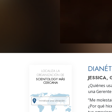
Amor y Odio: ¿Qué es
DIANÉT
LOCALIZA LA
ORGANIZACIÓN DE
JESSICA,
SCIENTOLOGY MÁS
CERCANA
¿Quiénes usa
una Gerente 
“Me molestab
¿Por qué hic