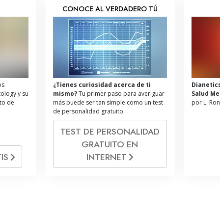
S
CONOCE AL VERDADERO TÚ
os
¿Tienes curiosidad acerca de ti
Dianetic
tology y su
mismo?
Tu primer paso para averiguar
Salud Me
ito de
más puede ser tan simple como un test
por L. Ro
de personalidad gratuito.
TEST DE PERSONALIDAD
GRATUITO EN
IS
INTERNET