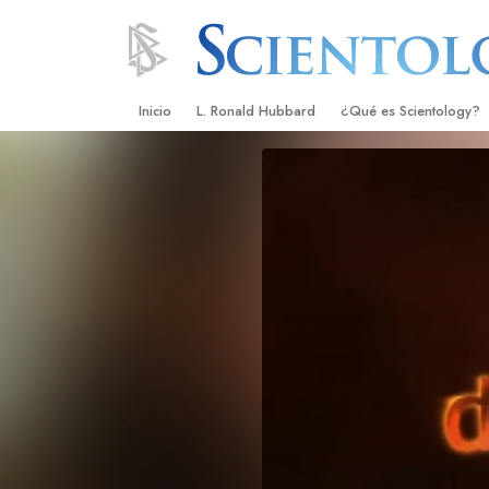
Inicio
L. Ronald Hubbard
¿Qué es Scientology?
Creencias y Prácticas
Credos y Códigos de S
Qué dicen los Scientolo
Scientology
Conoce a un Scientolog
Dentro de una Iglesia
Los Principios Básicos 
Una Introducción a Dian