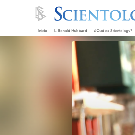
Inicio
L. Ronald Hubbard
¿Qué es Scientology?
Creencias y Prácticas
Credos y Códigos de S
Qué dicen los Scientolo
Scientology
Conoce a un Scientolog
Dentro de una Iglesia
Los Principios Básicos 
Una Introducción a Dian