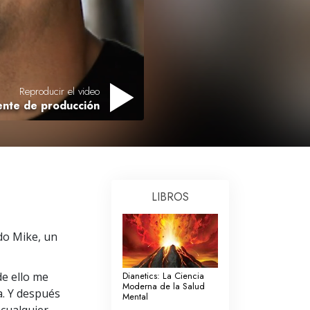
Respuestas a las Drogas
Los Niños
Herramientas para el Entorno Laboral
Reproducir el video
La Ética y las
ente de producción
Condiciones
La Causa de la Supresión
Investigaciones
Los Fundamentos de la Organización
LIBROS
Los Fundamentos de las Relaciones
Públicas
do Mike, un
Objetivos y Metas
de ello me
Dianetics: La Ciencia
La Tecnología de Estudio
Moderna de la Salud
a. Y después
Mental