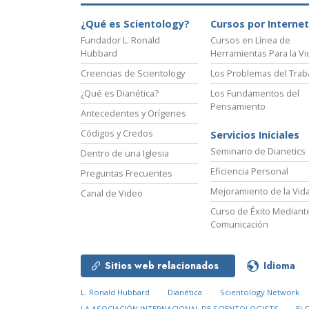
¿Qué es Scientology?
Cursos por Internet
Fundador L. Ronald
Cursos en Línea de
Hubbard
Herramientas Para la Vi
Creencias de Scientology
Los Problemas del Trab
¿Qué es Dianética?
Los Fundamentos del
Pensamiento
Antecedentes y Orígenes
Códigos y Credos
Servicios Iniciales
Seminario de Dianetics
Dentro de una Iglesia
Eficiencia Personal
Preguntas Frecuentes
Mejoramiento de la Vid
Canal de Video
Curso de Éxito Mediante
Comunicación
Sitios web relacionados
Idioma
L. Ronald Hubbard
Dianética
Scientology Network
LA ASOCIACIÓN INTERNACIONAL DE SCIENTOLOGISTS
El 