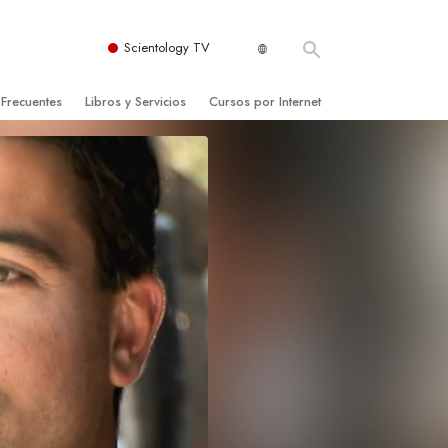
Scientology TV
 Frecuentes
Libros y Servicios
Cursos por Internet
es y principios básicos
niciales
Cómo Resolver los Conflictos
una Iglesia
bros
Las Dinámicas de la Existencia
zación de Scientology
ncias Introductorias
Los Componentes de la Comprensión
s Introductorias
Soluciones para un Entorno Peligroso
s Iniciales
Ayudas para Enfermedades y Lesiones
anos
La Integridad y la Honestidad
os
El Matrimonio
La Escala Tonal Emocional
tology