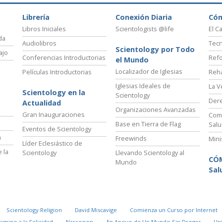
Librería
Conexión Diaria
Có
Libros Iniciales
Scientologists @life
El C
da
Audiolibros
Tecn
Scientology por Todo
ajo
Conferencias Introductorias
Refo
el Mundo
Localizador de Iglesias
Películas Introductorias
Reha
Iglesias Ideales de
La V
Scientology en la
Scientology
Der
Actualidad
Organizaciones Avanzadas
Gran Inauguraciones
Comi
Base en Tierra de Flag
Salu
Eventos de Scientology
a
Freewinds
Mini
Líder Eclesiástico de
 la
Scientology
Llevando Scientology al
CÓ
Mundo
Sal
Scientology Religion
David Miscavige
Comienza un Curso por Internet
Camino a la Felicidad
Narconon
En Apoyo de Un Mundo Sin Drogas
Un