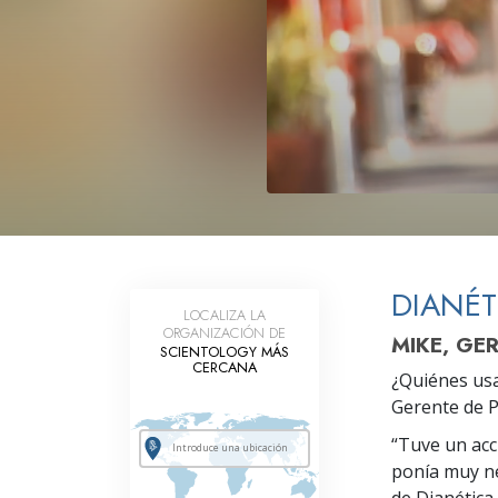
Amor y Odio: ¿Qué es
DIANÉT
LOCALIZA LA
ORGANIZACIÓN DE
MIKE, GE
SCIENTOLOGY MÁS
CERCANA
¿Quiénes usa
Gerente de P
“Tuve un acc
ponía muy ne