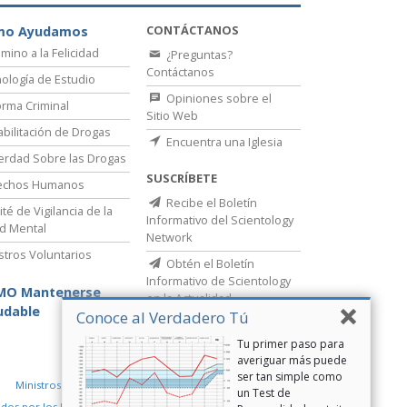
CONTÁCTANOS
mo Ayudamos
amino a la Felicidad
¿Preguntas?
Contáctanos
ología de Estudio
Opiniones sobre el
rma Criminal
Sitio Web
bilitación de Drogas
Encuentra una Iglesia
erdad Sobre las Drogas
SUSCRÍBETE
echos Humanos
Recibe el Boletín
té de Vigilancia de la
Informativo del Scientology
d Mental
Network
stros Voluntarios
Obtén el Boletín
Informativo de Scientology
MO Mantenerse
en la Actualidad
udable
Conoce al Verdadero Tú
Tu primer paso para
averiguar más puede
ser tan simple como
Ministros Voluntarios de Scientology
un Test de
idos por los Derechos Humanos