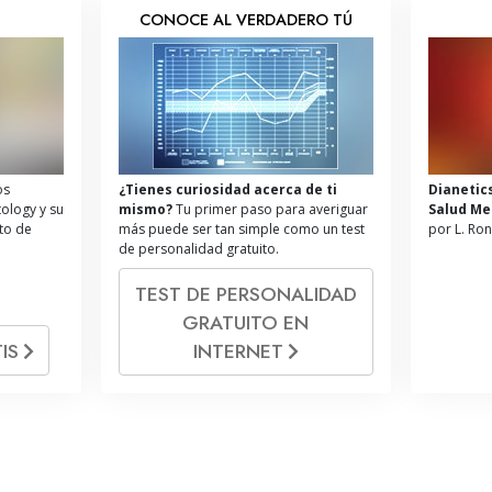
S
CONOCE AL VERDADERO TÚ
os
¿Tienes curiosidad acerca de ti
Dianetic
tology y su
mismo?
Tu primer paso para averiguar
Salud Me
ito de
más puede ser tan simple como un test
por L. Ro
de personalidad gratuito.
TEST DE PERSONALIDAD
GRATUITO EN
IS
INTERNET