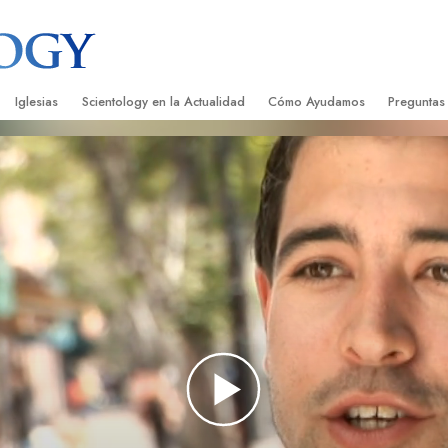
Iglesias
Scientology en la Actualidad
Cómo Ayudamos
Preguntas
Encontrar una Iglesia
Gran Inauguraciones
El Camino a la Felicidad
Antecedent
Libros I
cientology
Iglesias Ideales de Scientology
Eventos de Scientology
Applied Scholastics
Dentro de 
Audioli
gists acerca de
Organizaciones Avanzadas
David Miscavige: Líder Eclesiástico de
Criminon
La Organi
Confere
Scientology
Base en Tierra de Flag
Narconon
Película
ist
Freewinds
La Verdad Sobre las Drogas
Servicio
Llevando Scientology al Mundo
Unidos por los Derechos Hum
de Scientology
Comisión de Ciudadanos por l
ética
Derechos Humanos
Ministros Voluntarios de Scien