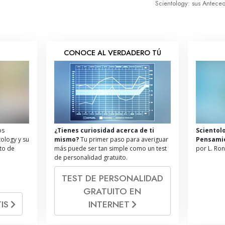
Scientology: sus Antece
S
CONOCE AL VERDADERO TÚ
os
¿Tienes curiosidad acerca de ti
Scientol
tology y su
mismo?
Tu primer paso para averiguar
Pensami
ito de
más puede ser tan simple como un test
por L. Ro
de personalidad gratuito.
TEST DE PERSONALIDAD
GRATUITO EN
IS
INTERNET