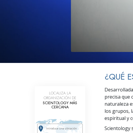
Amor y Odio: ¿Qué es
¿QUÉ E
Desarrollada
LOCALIZA LA
precisa que 
ORGANIZACIÓN DE
SCIENTOLOGY MÁS
naturaleza es
CERCANA
los grupos, l
espiritual y 
Scientology s