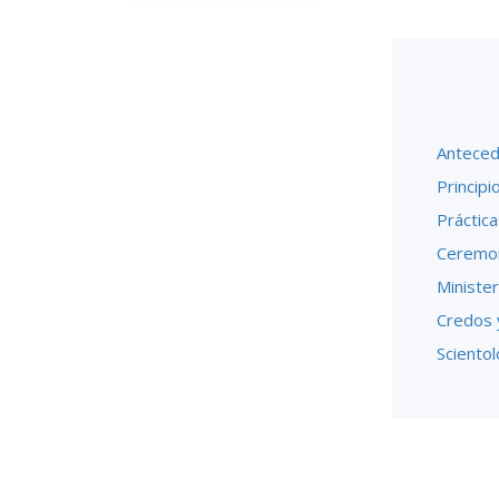
Anteced
Principi
Práctica
Ceremon
Minister
Credos 
Scientol