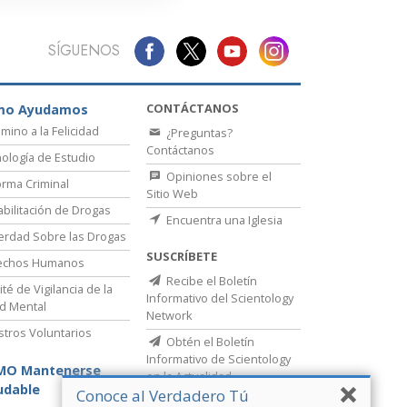
SÍGUENOS
CONTÁCTANOS
mo Ayudamos
amino a la Felicidad
¿Preguntas?
Contáctanos
ología de Estudio
Opiniones sobre el
rma Criminal
Sitio Web
bilitación de Drogas
Encuentra una Iglesia
erdad Sobre las Drogas
SUSCRÍBETE
echos Humanos
Recibe el Boletín
té de Vigilancia de la
Informativo del Scientology
d Mental
Network
stros Voluntarios
Obtén el Boletín
Informativo de Scientology
MO Mantenerse
en la Actualidad
udable
Conoce al Verdadero Tú