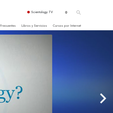
Scientology TV
 Frecuentes
Libros y Servicios
Cursos por Internet
es y principios básicos
niciales
Cómo Resolver los Conflictos
una Iglesia
bros
Las Dinámicas de la Existencia
zación de Scientology
ncias Introductorias
Los Componentes de la Comprensión
s Introductorias
Soluciones para un Entorno Peligroso
s Iniciales
Ayudas para Enfermedades y Lesiones
anos
La Integridad y la Honestidad
os
El Matrimonio
La Escala Tonal Emocional
tology