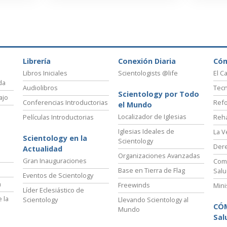
Librería
Conexión Diaria
Có
Libros Iniciales
Scientologists @life
El C
da
Audiolibros
Tecn
Scientology por Todo
ajo
Conferencias Introductorias
Refo
el Mundo
Localizador de Iglesias
Películas Introductorias
Reha
Iglesias Ideales de
La V
Scientology en la
Scientology
Der
Actualidad
Organizaciones Avanzadas
Gran Inauguraciones
Comi
Base en Tierra de Flag
Salu
Eventos de Scientology
a
Freewinds
Mini
Líder Eclesiástico de
 la
Scientology
Llevando Scientology al
CÓ
Mundo
Sal