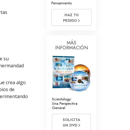
La Comunicación
Pensamiento
rtas
HAZ TU
PEDIDO
MÁS
INFORMACIÓN
e su
r hermandad
ue crea algo
pios de
xperimentando
Scientology:
Una Perspectiva
General
SOLICITA
UN DVD