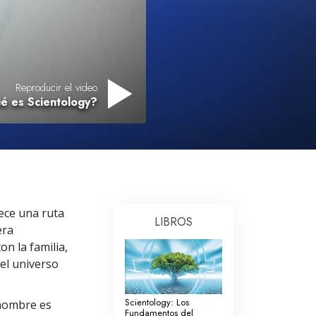
Respuestas a las Drogas
Los Niños
Herramientas para el Entorno Laboral
Reproducir el video
é es Scientology?
La Ética y las
Condiciones
La Causa de la Supresión
Investigaciones
Los Fundamentos de la Organización
ece una ruta
LIBROS
Los Fundamentos de las Relaciones
era
Públicas
on la familia,
Objetivos y Metas
 el universo
La Tecnología de Estudio
Scientology: Los
l hombre es
Fundamentos del