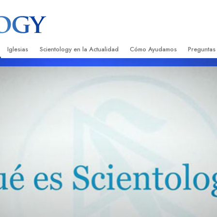
Iglesias
Scientology en la Actualidad
Cómo Ayudamos
Preguntas
Encontrar una Iglesia
Gran Inauguraciones
El Camino a la Felicidad
Antecedent
Libros I
cientology
Iglesias Ideales de Scientology
Eventos de Scientology
Applied Scholastics
Dentro de 
Audioli
gists acerca de
Organizaciones Avanzadas
David Miscavige: Líder Eclesiástico de
Criminon
La Organi
Confere
Scientology
Base en Tierra de Flag
Narconon
Película
ist
Freewinds
La Verdad Sobre las Drogas
Servicio
Llevando Scientology al Mundo
Unidos por los Derechos Hum
de Scientology
Comisión de Ciudadanos por l
ética
Derechos Humanos
Ministros Voluntarios de Scien