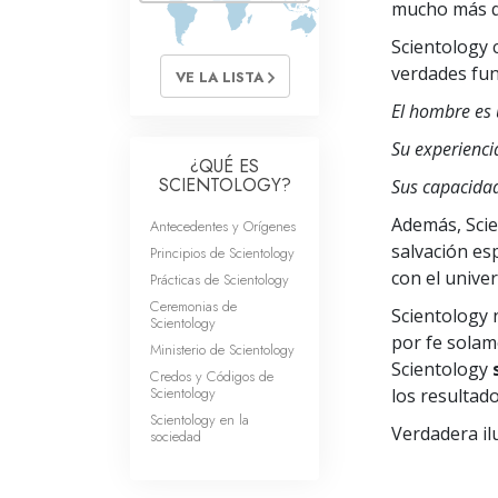
mucho más q
Scientology 
verdades fun
VE LA LISTA
El hombre es u
Su experienci
¿QUÉ ES
SCIENTOLOGY?
Sus capacidad
Además, Scie
Antecedentes y Orígenes
salvación es
Principios de Scientology
con el univer
Prácticas de Scientology
Ceremonias de
Scientology 
Scientology
por fe solam
Ministerio de Scientology
Scientology
Credos y Códigos de
Scientology
los resultado
Scientology en la
Verdadera ilu
sociedad