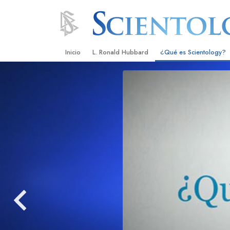
Inicio
L. Ronald Hubbard
¿Qué es Scientology?
Creencias y Prácticas
Credos y Códigos de S
Qué dicen los Scientolo
Scientology
Conoce a un Scientolog
Dentro de una Iglesia
Los Principios Básicos 
Una Introducción a Dian