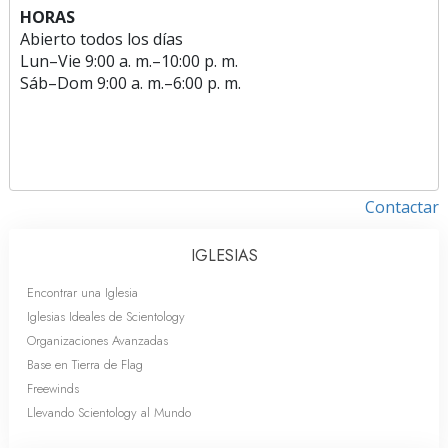
HORAS
Abierto todos los días
Lun
–
Vie
9:00 a. m.–10:00 p. m.
Sáb
–
Dom
9:00 a. m.–6:00 p. m.
Contactar
IGLESIAS
Encontrar una Iglesia
Iglesias Ideales de Scientology
Organizaciones Avanzadas
Base en Tierra de Flag
Freewinds
Llevando Scientology al Mundo