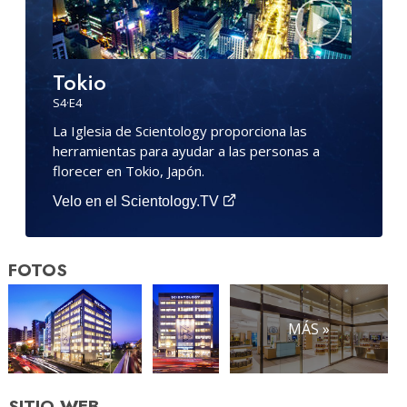
Tokio
S
4
·E
4
La Iglesia de Scientology proporciona las
herramientas para ayudar a las personas a
florecer en Tokio, Japón.
Velo en el Scientology.TV
FOTOS
MÁS »
SITIO WEB