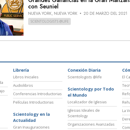
Grandes Ganancias en la Gran Manza
con Seuniel
NUEVA YORK, NUEVA YORK
20 DE MARZO DEL 2021
•
SCIENTOLOGISTS @LIFE
Librería
Conexión Diaria
Có
Libros Iniciales
Scientologists @life
El C
da
Audiolibros
Tecn
Scientology por Todo
ajo
Conferencias Introductorias
Refo
el Mundo
Localizador de Iglesias
Películas Introductorias
Reha
Iglesias Ideales de
La V
Scientology en la
Scientology
Der
Actualidad
Organizaciones Avanzadas
Gran Inauguraciones
Comi