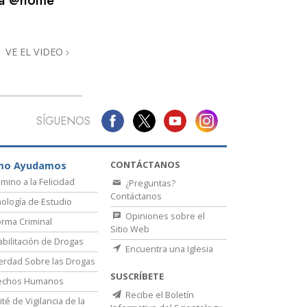
na @home
VE EL VIDEO
SÍGUENOS
CONTÁCTANOS
mo Ayudamos
amino a la Felicidad
¿Preguntas?
Contáctanos
ología de Estudio
Opiniones sobre el
rma Criminal
Sitio Web
bilitación de Drogas
Encuentra una Iglesia
erdad Sobre las Drogas
SUSCRÍBETE
echos Humanos
Recibe el Boletín
té de Vigilancia de la