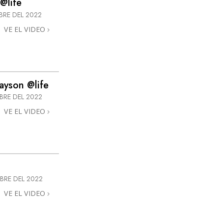
@life
Respuestas a las Drogas
BRE DEL 2022
VE EL VIDEO
Los Niños
Herramientas para el Entorno Laboral
La Ética y las
Condiciones
ayson @life
La Causa de la Supresión
MBRE DEL 2022
VE EL VIDEO
Investigaciones
Los Fundamentos de la Organización
Los Fundamentos de las Relaciones
Públicas
MBRE DEL 2022
Objetivos y Metas
VE EL VIDEO
La Tecnología de Estudio